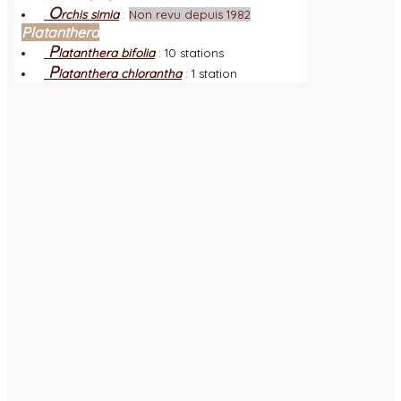
O
rchis simia
:
Non revu depuis 1982
Platanthera
P
latanthera bifolia
:
10 stations
P
latanthera chlorantha
:
1 station