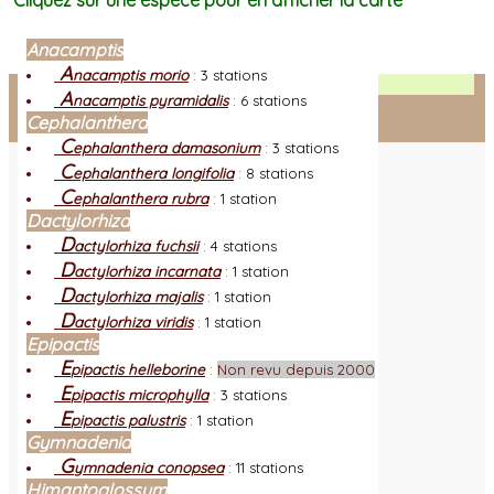
Cliquez sur une espèce pour en afficher la carte
Anacamptis
A
nacamptis morio
:
3 stations
Facebook
A
nacamptis pyramidalis
:
6 stations
Cephalanthera
Connexion adhérent
C
ephalanthera damasonium
:
3 stations
C
ephalanthera longifolia
:
8 stations
C
ephalanthera rubra
:
1 station
Dactylorhiza
D
actylorhiza fuchsii
:
4 stations
D
actylorhiza incarnata
:
1 station
D
actylorhiza majalis
:
1 station
D
actylorhiza viridis
:
1 station
Epipactis
E
pipactis helleborine
:
Non revu depuis 2000
E
pipactis microphylla
:
3 stations
E
pipactis palustris
:
1 station
Gymnadenia
G
ymnadenia conopsea
:
11 stations
Himantoglossum