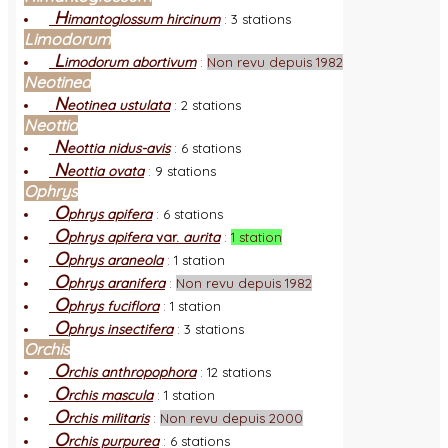
H
imantoglossum hircinum
:
3 stations
Limodorum
L
imodorum abortivum
:
Non revu depuis 1982
Neotinea
N
eotinea ustulata
:
2 stations
Neottia
N
eottia nidus-avis
:
6 stations
N
eottia ovata
:
9 stations
Ophrys
O
phrys apifera
:
6 stations
O
phrys apifera
var.
aurita
:
1 station
O
phrys araneola
:
1 station
O
phrys aranifera
:
Non revu depuis 1982
O
phrys fuciflora
:
1 station
O
phrys insectifera
:
3 stations
Orchis
O
rchis anthropophora
:
12 stations
O
rchis mascula
:
1 station
O
rchis militaris
:
Non revu depuis 2000
O
rchis purpurea
:
6 stations