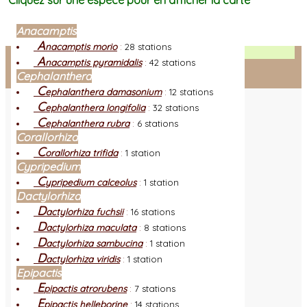
Cliquez sur une espèce pour en afficher la carte
Anacamptis
A
nacamptis morio
:
28 stations
Facebook
A
nacamptis pyramidalis
:
42 stations
Cephalanthera
Connexion adhérent
C
ephalanthera damasonium
:
12 stations
C
ephalanthera longifolia
:
32 stations
C
ephalanthera rubra
:
6 stations
Corallorhiza
C
orallorhiza trifida
:
1 station
Cypripedium
C
ypripedium calceolus
:
1 station
Dactylorhiza
D
actylorhiza fuchsii
:
16 stations
D
actylorhiza maculata
:
8 stations
D
actylorhiza sambucina
:
1 station
D
actylorhiza viridis
:
1 station
Epipactis
E
pipactis atrorubens
:
7 stations
E
pipactis helleborine
:
14 stations