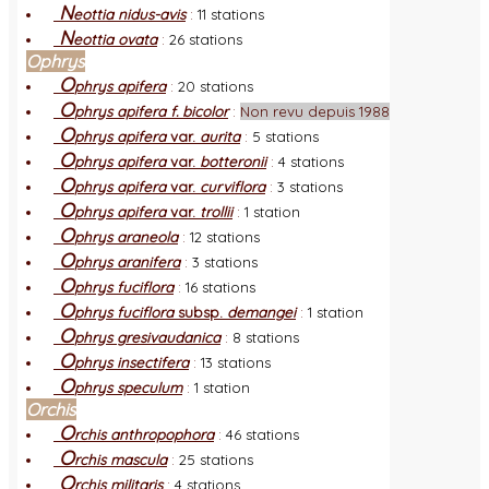
N
eottia nidus-avis
:
11 stations
N
eottia ovata
:
26 stations
Ophrys
O
phrys apifera
:
20 stations
O
phrys apifera f. bicolor
:
Non revu depuis 1988
O
phrys apifera
var.
aurita
:
5 stations
O
phrys apifera
var.
botteronii
:
4 stations
O
phrys apifera
var.
curviflora
:
3 stations
O
phrys apifera
var.
trollii
:
1 station
O
phrys araneola
:
12 stations
O
phrys aranifera
:
3 stations
O
phrys fuciflora
:
16 stations
O
phrys fuciflora
subsp.
demangei
:
1 station
O
phrys gresivaudanica
:
8 stations
O
phrys insectifera
:
13 stations
O
phrys speculum
:
1 station
Orchis
O
rchis anthropophora
:
46 stations
O
rchis mascula
:
25 stations
O
rchis militaris
:
4 stations