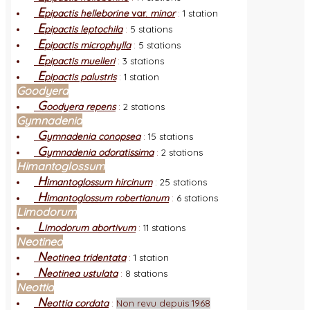
E
pipactis helleborine
var.
minor
:
1 station
E
pipactis leptochila
:
5 stations
E
pipactis microphylla
:
5 stations
E
pipactis muelleri
:
3 stations
E
pipactis palustris
:
1 station
Goodyera
G
oodyera repens
:
2 stations
Gymnadenia
G
ymnadenia conopsea
:
15 stations
G
ymnadenia odoratissima
:
2 stations
Himantoglossum
H
imantoglossum hircinum
:
25 stations
H
imantoglossum robertianum
:
6 stations
Limodorum
L
imodorum abortivum
:
11 stations
Neotinea
N
eotinea tridentata
:
1 station
N
eotinea ustulata
:
8 stations
Neottia
N
eottia cordata
:
Non revu depuis 1968