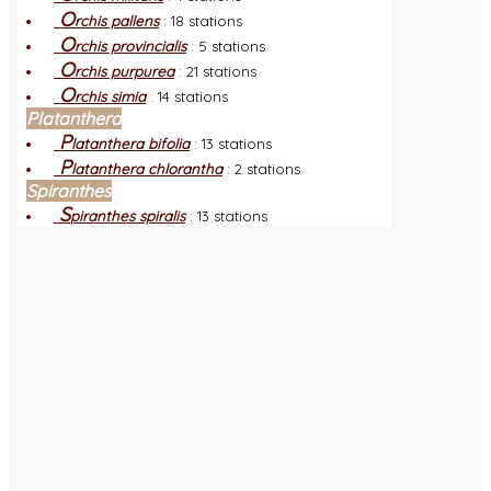
O
rchis pallens
:
18 stations
O
rchis provincialis
:
5 stations
O
rchis purpurea
:
21 stations
O
rchis simia
:
14 stations
Platanthera
P
latanthera bifolia
:
13 stations
P
latanthera chlorantha
:
2 stations
Spiranthes
S
piranthes spiralis
:
13 stations