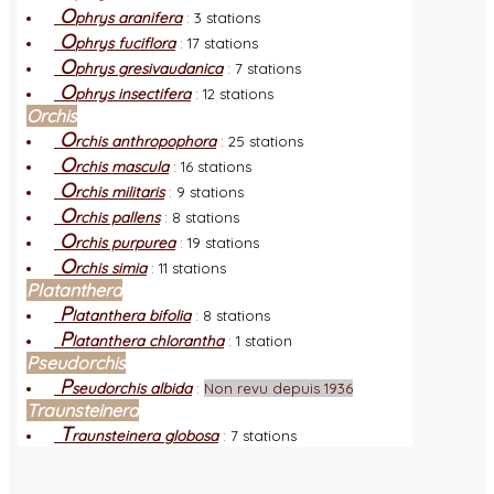
O
phrys aranifera
:
3 stations
O
phrys fuciflora
:
17 stations
O
phrys gresivaudanica
:
7 stations
O
phrys insectifera
:
12 stations
Orchis
O
rchis anthropophora
:
25 stations
O
rchis mascula
:
16 stations
O
rchis militaris
:
9 stations
O
rchis pallens
:
8 stations
O
rchis purpurea
:
19 stations
O
rchis simia
:
11 stations
Platanthera
P
latanthera bifolia
:
8 stations
P
latanthera chlorantha
:
1 station
Pseudorchis
P
seudorchis albida
:
Non revu depuis 1936
Traunsteinera
T
raunsteinera globosa
:
7 stations