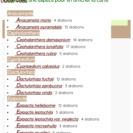
observées
Cliquez sur une espèce pour en afficher la carte
Anacamptis
A
nacamptis morio
:
4 stations
Facebook
A
nacamptis pyramidalis
:
13 stations
Cephalanthera
Connexion adhérent
C
ephalanthera damasonium
:
14 stations
C
ephalanthera longifolia
:
17 stations
C
ephalanthera rubra
:
5 stations
Cypripedium
C
ypripedium calceolus
:
2 stations
Dactylorhiza
D
actylorhiza fuchsii
:
12 stations
D
actylorhiza sambucina
:
3 stations
D
actylorhiza viridis
:
2 stations
Epipactis
E
pipactis helleborine
:
12 stations
E
pipactis leptochila
:
3 stations
E
pipactis leptochila
var.
neglecta
:
4 stations
E
pipactis microphylla
:
3 stations
E
pipactis muelleri
:
5 stations