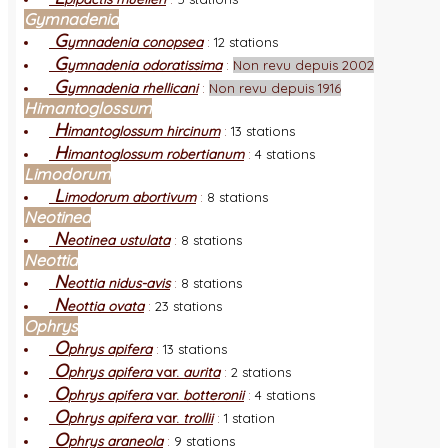
Gymnadenia
G
ymnadenia conopsea
:
12 stations
G
ymnadenia odoratissima
:
Non revu depuis 2002
G
ymnadenia rhellicani
:
Non revu depuis 1916
Himantoglossum
H
imantoglossum hircinum
:
13 stations
H
imantoglossum robertianum
:
4 stations
Limodorum
L
imodorum abortivum
:
8 stations
Neotinea
N
eotinea ustulata
:
8 stations
Neottia
N
eottia nidus-avis
:
8 stations
N
eottia ovata
:
23 stations
Ophrys
O
phrys apifera
:
13 stations
O
phrys apifera
var.
aurita
:
2 stations
O
phrys apifera
var.
botteronii
:
4 stations
O
phrys apifera
var.
trollii
:
1 station
O
phrys araneola
:
9 stations