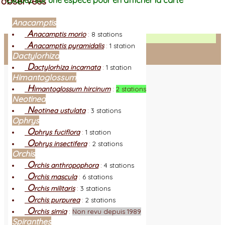
observées
Cliquez sur une espèce pour en afficher la carte
Anacamptis
A
nacamptis morio
:
8 stations
Facebook
A
nacamptis pyramidalis
:
1 station
Dactylorhiza
Connexion adhérent
D
actylorhiza incarnata
:
1 station
Himantoglossum
H
imantoglossum hircinum
:
2 stations
Neotinea
N
eotinea ustulata
:
3 stations
Ophrys
O
phrys fuciflora
:
1 station
O
phrys insectifera
:
2 stations
Orchis
O
rchis anthropophora
:
4 stations
O
rchis mascula
:
6 stations
O
rchis militaris
:
3 stations
O
rchis purpurea
:
2 stations
O
rchis simia
:
Non revu depuis 1989
Spiranthes