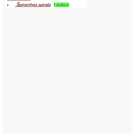
S
piranthes spiralis
:
1 station