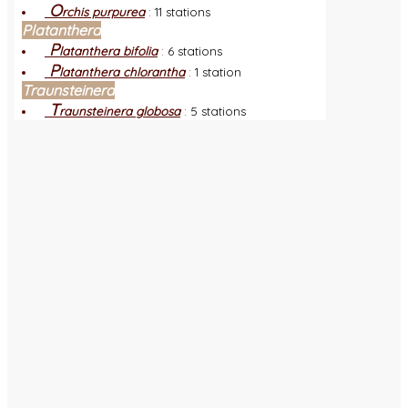
O
rchis purpurea
:
11 stations
Platanthera
P
latanthera bifolia
:
6 stations
P
latanthera chlorantha
:
1 station
Traunsteinera
T
raunsteinera globosa
:
5 stations