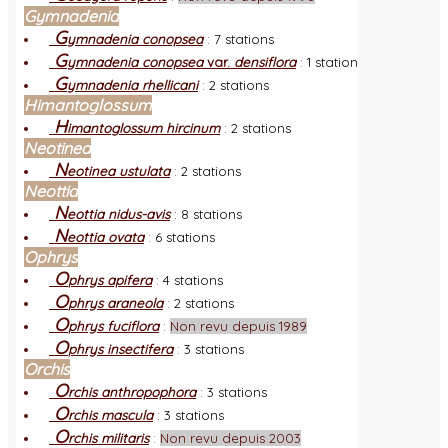
Gymnadenia
G
ymnadenia conopsea
:
7 stations
G
ymnadenia conopsea
var.
densiflora
:
1 station
G
ymnadenia rhellicani
:
2 stations
Himantoglossum
H
imantoglossum hircinum
:
2 stations
Neotinea
N
eotinea ustulata
:
2 stations
Neottia
N
eottia nidus-avis
:
8 stations
N
eottia ovata
:
6 stations
Ophrys
O
phrys apifera
:
4 stations
O
phrys araneola
:
2 stations
O
phrys fuciflora
:
Non revu depuis 1989
O
phrys insectifera
:
3 stations
Orchis
O
rchis anthropophora
:
3 stations
O
rchis mascula
:
3 stations
O
rchis militaris
:
Non revu depuis 2003