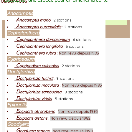
observées
Cliquez sur une espèce pour en afficher la carte
Anacamptis
A
nacamptis morio
:
2 stations
Facebook
A
nacamptis pyramidalis
:
2 stations
Cephalanthera
Connexion adhérent
C
ephalanthera damasonium
:
6 stations
C
ephalanthera longifolia
:
6 stations
C
ephalanthera rubra
:
Non revu depuis 1993
Cypripedium
C
ypripedium calceolus
:
2 stations
Dactylorhiza
D
actylorhiza fuchsii
:
9 stations
D
actylorhiza maculata
:
Non revu depuis 1993
D
actylorhiza sambucina
:
8 stations
D
actylorhiza viridis
:
5 stations
Epipactis
E
pipactis atrorubens
:
Non revu depuis 1993
E
pipactis distans
:
Non revu depuis 1982
Goodyera
G
oodyera repens
:
Non revu depuis 1998