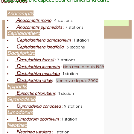
observées
Cliquez sur une espèce pour en afficher la carte
Anacamptis
A
nacamptis morio
:
4 stations
Facebook
A
nacamptis pyramidalis
:
7 stations
Cephalanthera
Connexion adhérent
C
ephalanthera damasonium
:
1 station
C
ephalanthera longifolia
:
3 stations
Dactylorhiza
D
actylorhiza fuchsii
:
7 stations
D
actylorhiza incarnata
:
Non revu depuis 1989
D
actylorhiza maculata
:
1 station
D
actylorhiza viridis
:
Non revu depuis 2000
Epipactis
E
pipactis atrorubens
:
1 station
Gymnadenia
G
ymnadenia conopsea
:
9 stations
Limodorum
L
imodorum abortivum
:
1 station
Neotinea
N
eotinea ustulata
:
1 station