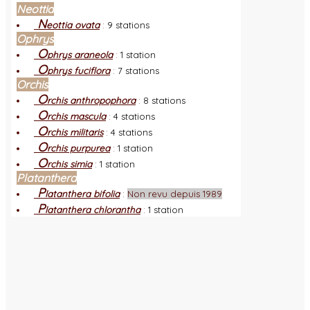
Neottia
N
eottia ovata
:
9 stations
Ophrys
O
phrys araneola
:
1 station
O
phrys fuciflora
:
7 stations
Orchis
O
rchis anthropophora
:
8 stations
O
rchis mascula
:
4 stations
O
rchis militaris
:
4 stations
O
rchis purpurea
:
1 station
O
rchis simia
:
1 station
Platanthera
P
latanthera bifolia
:
Non revu depuis 1989
P
latanthera chlorantha
:
1 station