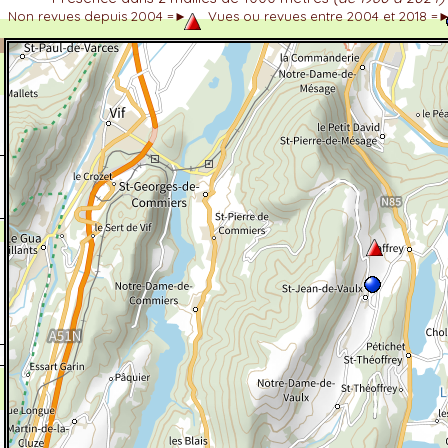
Non revues depuis 2004 =►
Vues ou revues entre 2004 et 2018 =
dhérent
-Alpes
 et cotations UICN)
ulticritères
ent