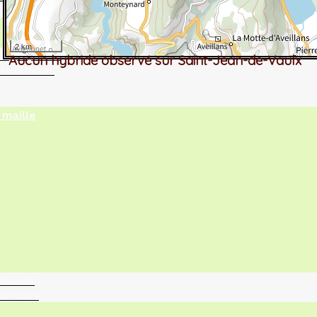
2 km
tographie ?
Aucun hybride observé sur Saint-Jean-de-Vaulx
turalistes
maille
ntaires
ur vous