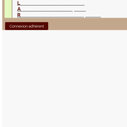
L
es nouveautés
Quoi de neuf ?
A
utres sites
Liens orchidophiles
R
éalisation du site
(Auteurs et photos)
Connexion adhérent