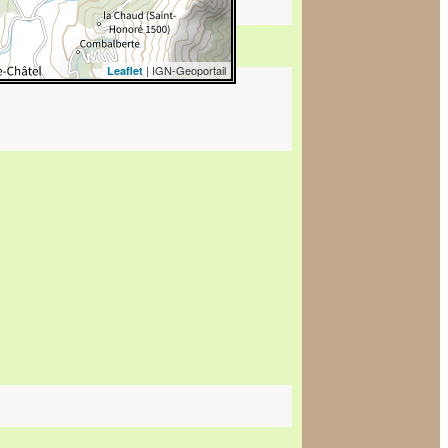
| IGN-Geoportail
Leaflet