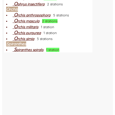
O
phrys insectifera
:
2 stations
Orchis
O
rchis anthropophora
:
5 stations
O
rchis mascula
:
2 stations
O
rchis militaris
:
1 station
O
rchis purpurea
:
1 station
O
rchis simia
:
3 stations
Spiranthes
S
piranthes spiralis
:
1 station