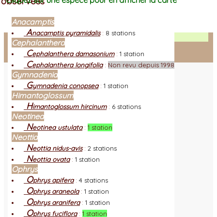
observées
Cliquez sur une espèce pour en afficher la carte
Anacamptis
A
nacamptis pyramidalis
:
8 stations
Facebook
Cephalanthera
C
ephalanthera damasonium
:
1 station
Connexion adhérent
C
ephalanthera longifolia
:
Non revu depuis 1998
Gymnadenia
G
ymnadenia conopsea
:
1 station
Himantoglossum
H
imantoglossum hircinum
:
6 stations
Neotinea
N
eotinea ustulata
:
1 station
Neottia
N
eottia nidus-avis
:
2 stations
N
eottia ovata
:
1 station
Ophrys
O
phrys apifera
:
4 stations
O
phrys araneola
:
1 station
O
phrys aranifera
:
1 station
O
phrys fuciflora
:
1 station