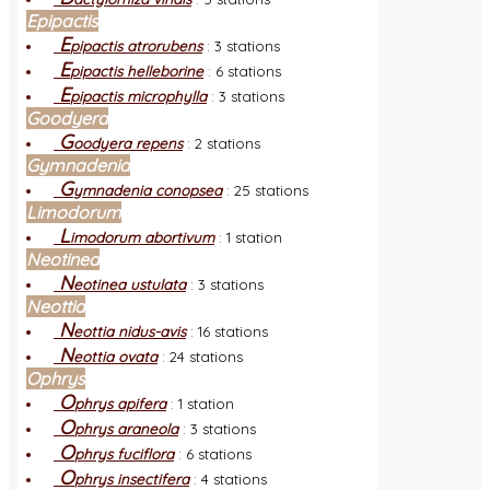
Epipactis
E
pipactis atrorubens
:
3 stations
E
pipactis helleborine
:
6 stations
E
pipactis microphylla
:
3 stations
Goodyera
G
oodyera repens
:
2 stations
Gymnadenia
G
ymnadenia conopsea
:
25 stations
Limodorum
L
imodorum abortivum
:
1 station
Neotinea
N
eotinea ustulata
:
3 stations
Neottia
N
eottia nidus-avis
:
16 stations
N
eottia ovata
:
24 stations
Ophrys
O
phrys apifera
:
1 station
O
phrys araneola
:
3 stations
O
phrys fuciflora
:
6 stations
O
phrys insectifera
:
4 stations