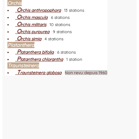
Orchis
O
rchis anthropophora
:
13 stations
O
rchis mascula
:
6 stations
O
rchis militaris
:
10 stations
O
rchis purpurea
:
9 stations
O
rchis simia
:
4 stations
Platanthera
P
latanthera bifolia
:
6 stations
P
latanthera chlorantha
:
1 station
Traunsteinera
T
raunsteinera globosa
:
Non revu depuis 1960