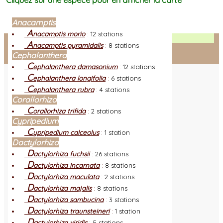
Cliquez sur une espèce pour en afficher la carte
Anacamptis
A
nacamptis morio
:
12 stations
Facebook
A
nacamptis pyramidalis
:
8 stations
Cephalanthera
Connexion adhérent
C
ephalanthera damasonium
:
12 stations
C
ephalanthera longifolia
:
6 stations
C
ephalanthera rubra
:
4 stations
Corallorhiza
C
orallorhiza trifida
:
2 stations
Cypripedium
C
ypripedium calceolus
:
1 station
Dactylorhiza
D
actylorhiza fuchsii
:
26 stations
D
actylorhiza incarnata
:
8 stations
D
actylorhiza maculata
:
2 stations
D
actylorhiza majalis
:
8 stations
D
actylorhiza sambucina
:
3 stations
D
actylorhiza traunsteineri
:
1 station
D
actylorhiza viridis
:
5 stations