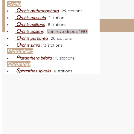
L
es nouveautés
Quoi de neuf ?
Orchis
A
O
utres sites
Liens orchidophiles
rchis anthropophora
:
29 stations
R
éalisation du site
(Auteurs et photos)
O
rchis mascula
:
1 station
O
rchis militaris
:
8 stations
Connexion adhérent
O
rchis pallens
:
Non revu depuis 1988
O
rchis purpurea
:
20 stations
O
rchis simia
:
13 stations
Platanthera
P
latanthera bifolia
:
15 stations
Spiranthes
S
piranthes spiralis
:
8 stations