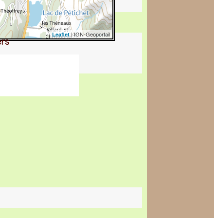
| IGN-Geoportail
Leaflet
ers