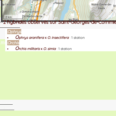
2 km
tographie ?
2 hybrides observés sur Saint-Georges-de-Commi
turalistes
Ophrys
O
phrys aranifera
x
O. insectifera
:
1 station
maille
Orchis
O
rchis militaris
x
O. simia
:
1 station
ntaires
ur vous