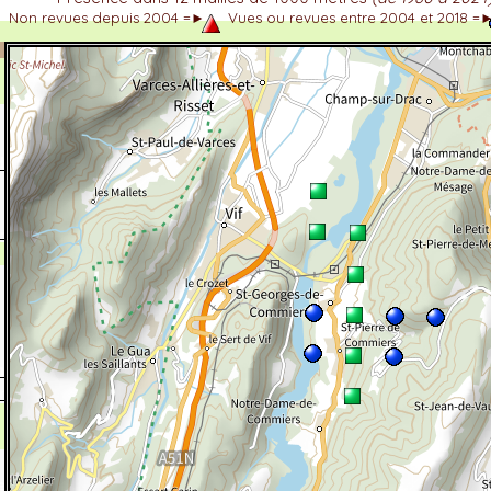
Non revues depuis 2004 =►
Vues ou revues entre 2004 et 2018 =
dhérent
-Alpes
 et cotations UICN)
ulticritères
ent