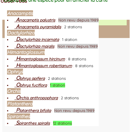
observées
Cliquez sur une espèce pour en afficher la carte
Anacamptis
A
nacamptis palustris
:
Non revu depuis 1989
Facebook
A
nacamptis pyramidalis
:
2 stations
Dactylorhiza
Connexion adhérent
D
actylorhiza incarnata
:
1 station
D
actylorhiza majalis
:
Non revu depuis 1989
Himantoglossum
H
imantoglossum hircinum
:
8 stations
H
imantoglossum robertianum
:
8 stations
Ophrys
O
phrys apifera
:
2 stations
O
phrys fuciflora
:
1 station
Orchis
O
rchis anthropophora
:
2 stations
Platanthera
P
latanthera bifolia
:
Non revu depuis 1989
Spiranthes
S
piranthes spiralis
:
12 stations