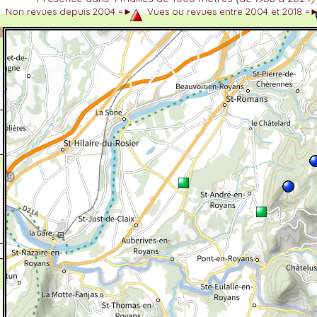
Non revues depuis 2004 =►
Vues ou revues entre 2004 et 2018 =
dhérent
-Alpes
 et cotations UICN)
ulticritères
ent