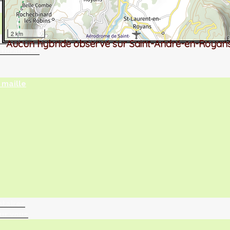
2 km
tographie ?
Aucun hybride observé sur Saint-André-en-Royan
turalistes
maille
ntaires
ur vous