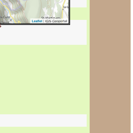
| IGN-Geoportail
Leaflet
s