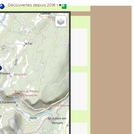
►
Découvertes depuis 2018 =►