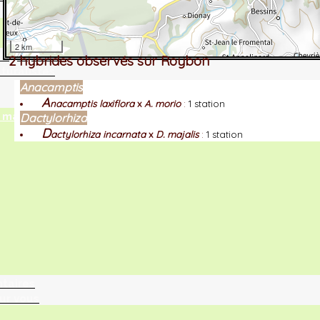
2 km
tographie ?
2 hybrides observés sur Roybon
turalistes
Anacamptis
A
nacamptis laxiflora
x
A. morio
:
1 station
maille
Dactylorhiza
D
actylorhiza incarnata
x
D. majalis
:
1 station
ntaires
ur vous