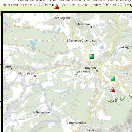
Non revues depuis 2004 =►
Vues ou revues entre 2004 et 2018 =
dhérent
-Alpes
 et cotations UICN)
ulticritères
ent