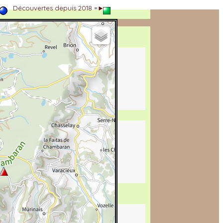
►
Découvertes depuis 2018 =►