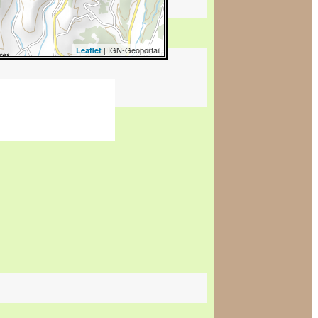
| IGN-Geoportail
Leaflet