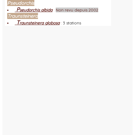
Pseudorchis
P
seudorchis albida
:
Non revu depuis 2002
Traunsteinera
T
raunsteinera globosa
:
3 stations