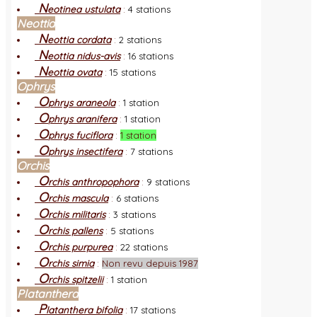
N
eotinea ustulata
:
4 stations
Neottia
N
eottia cordata
:
2 stations
N
eottia nidus-avis
:
16 stations
N
eottia ovata
:
15 stations
Ophrys
O
phrys araneola
:
1 station
O
phrys aranifera
:
1 station
O
phrys fuciflora
:
1 station
O
phrys insectifera
:
7 stations
Orchis
O
rchis anthropophora
:
9 stations
O
rchis mascula
:
6 stations
O
rchis militaris
:
3 stations
O
rchis pallens
:
5 stations
O
rchis purpurea
:
22 stations
O
rchis simia
:
Non revu depuis 1987
O
rchis spitzelii
:
1 station
Platanthera
P
latanthera bifolia
:
17 stations