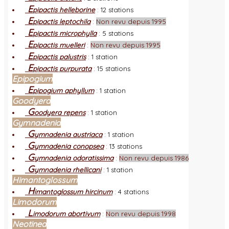
E
pipactis helleborine
:
12 stations
E
pipactis leptochila
:
Non revu depuis 1995
E
pipactis microphylla
:
5 stations
E
pipactis muelleri
:
Non revu depuis 1995
E
pipactis palustris
:
1 station
E
pipactis purpurata
:
15 stations
Epipogium
E
pipogium aphyllum
:
1 station
Goodyera
G
oodyera repens
:
1 station
Gymnadenia
G
ymnadenia austriaca
:
1 station
G
ymnadenia conopsea
:
13 stations
G
ymnadenia odoratissima
:
Non revu depuis 1986
G
ymnadenia rhellicani
:
1 station
Himantoglossum
H
imantoglossum hircinum
:
4 stations
Limodorum
L
imodorum abortivum
:
Non revu depuis 1998
Neotinea