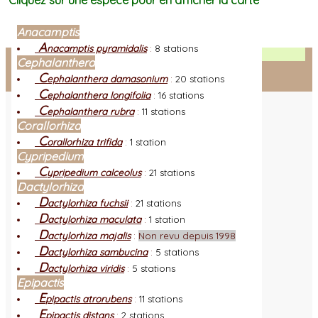
Cliquez sur une espèce pour en afficher la carte
Anacamptis
A
nacamptis pyramidalis
:
8 stations
Facebook
Cephalanthera
C
ephalanthera damasonium
:
20 stations
Connexion adhérent
C
ephalanthera longifolia
:
16 stations
C
ephalanthera rubra
:
11 stations
Corallorhiza
C
orallorhiza trifida
:
1 station
Cypripedium
C
ypripedium calceolus
:
21 stations
Dactylorhiza
D
actylorhiza fuchsii
:
21 stations
D
actylorhiza maculata
:
1 station
D
actylorhiza majalis
:
Non revu depuis 1998
D
actylorhiza sambucina
:
5 stations
D
actylorhiza viridis
:
5 stations
Epipactis
E
pipactis atrorubens
:
11 stations
E
pipactis distans
:
2 stations