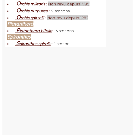
O
rchis militaris
:
Non revu depuis 1985
O
rchis purpurea
:
9 stations
O
rchis spitzelii
:
Non revu depuis 1982
Platanthera
P
latanthera bifolia
:
6 stations
Spiranthes
S
piranthes spiralis
:
1 station