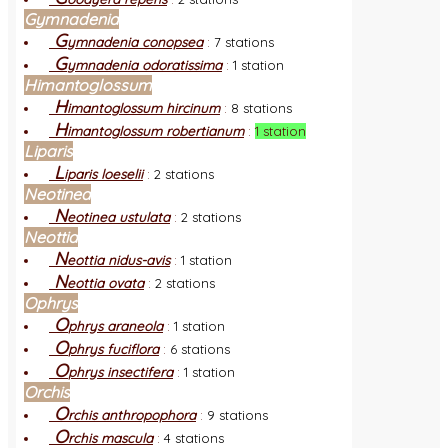
Gymnadenia
G
ymnadenia conopsea
:
7 stations
G
ymnadenia odoratissima
:
1 station
Himantoglossum
H
imantoglossum hircinum
:
8 stations
H
imantoglossum robertianum
:
1 station
Liparis
L
iparis loeselii
:
2 stations
Neotinea
N
eotinea ustulata
:
2 stations
Neottia
N
eottia nidus-avis
:
1 station
N
eottia ovata
:
2 stations
Ophrys
O
phrys araneola
:
1 station
O
phrys fuciflora
:
6 stations
O
phrys insectifera
:
1 station
Orchis
O
rchis anthropophora
:
9 stations
O
rchis mascula
:
4 stations