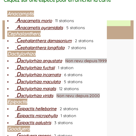
Cliquez sur une espèce pour en afficher la carte
Anacamptis
A
nacamptis morio
:
11 stations
Facebook
A
nacamptis pyramidalis
:
5 stations
Cephalanthera
Connexion adhérent
C
ephalanthera damasonium
:
2 stations
C
ephalanthera longifolia
:
7 stations
Dactylorhiza
D
actylorhiza angustata
:
Non revu depuis 1999
D
actylorhiza fuchsii
:
1 station
D
actylorhiza incarnata
:
6 stations
D
actylorhiza maculata
:
5 stations
D
actylorhiza majalis
:
12 stations
D
actylorhiza viridis
:
Non revu depuis 2000
Epipactis
E
pipactis helleborine
:
2 stations
E
pipactis microphylla
:
1 station
E
pipactis palustris
:
3 stations
Goodyera
G
oodyera repens
:
2 stations