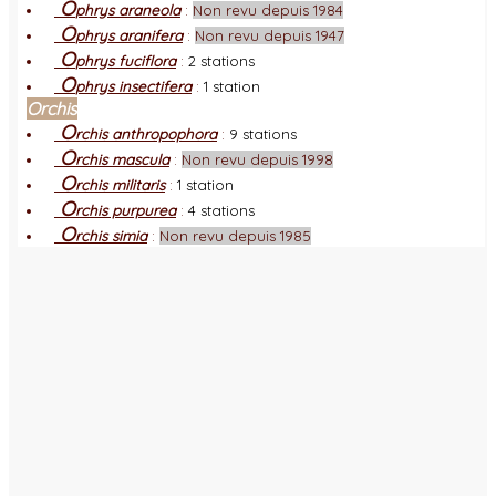
O
phrys araneola
:
Non revu depuis 1984
O
phrys aranifera
:
Non revu depuis 1947
O
phrys fuciflora
:
2 stations
O
phrys insectifera
:
1 station
Orchis
O
rchis anthropophora
:
9 stations
O
rchis mascula
:
Non revu depuis 1998
O
rchis militaris
:
1 station
O
rchis purpurea
:
4 stations
O
rchis simia
:
Non revu depuis 1985