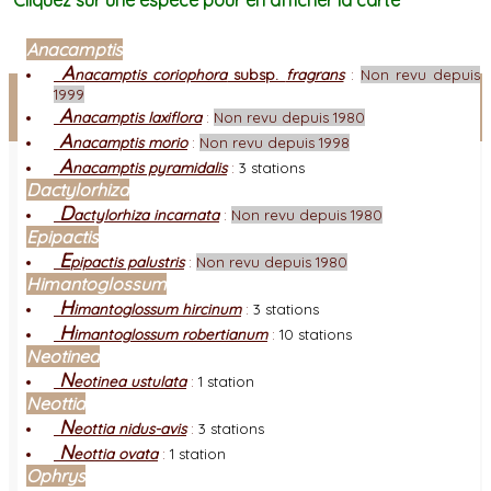
Cliquez sur une espèce pour en afficher la carte
Anacamptis
A
nacamptis coriophora
subsp.
fragrans
:
Non revu depuis
Facebook
1999
A
nacamptis laxiflora
:
Non revu depuis 1980
Connexion adhérent
A
nacamptis morio
:
Non revu depuis 1998
A
nacamptis pyramidalis
:
3 stations
Dactylorhiza
D
actylorhiza incarnata
:
Non revu depuis 1980
Epipactis
E
pipactis palustris
:
Non revu depuis 1980
Himantoglossum
H
imantoglossum hircinum
:
3 stations
H
imantoglossum robertianum
:
10 stations
Neotinea
N
eotinea ustulata
:
1 station
Neottia
N
eottia nidus-avis
:
3 stations
N
eottia ovata
:
1 station
Ophrys