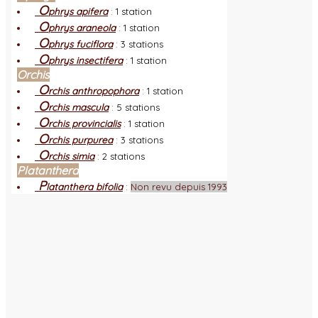
O
phrys apifera
:
1 station
O
phrys araneola
:
1 station
O
phrys fuciflora
:
3 stations
O
phrys insectifera
:
1 station
Orchis
O
rchis anthropophora
:
1 station
O
rchis mascula
:
5 stations
O
rchis provincialis
:
1 station
O
rchis purpurea
:
3 stations
O
rchis simia
:
2 stations
Platanthera
P
latanthera bifolia
:
Non revu depuis 1993