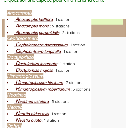
Cliquez sur une espèce pour en afficher la carte
Anacamptis
A
nacamptis laxiflora
:
1 station
Facebook
A
nacamptis morio
:
9 stations
A
nacamptis pyramidalis
:
2 stations
Connexion adhérent
Cephalanthera
C
ephalanthera damasonium
:
1 station
C
ephalanthera longifolia
:
1 station
Dactylorhiza
D
actylorhiza incarnata
:
1 station
D
actylorhiza majalis
:
1 station
Himantoglossum
H
imantoglossum hircinum
:
7 stations
H
imantoglossum robertianum
:
3 stations
Neotinea
N
eotinea ustulata
:
5 stations
Neottia
N
eottia nidus-avis
:
1 station
N
eottia ovata
:
1 station
Ophrys