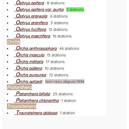
O
phrys apifera
:
8 stations
O
phrys apifera
var.
aurita
:
2 stations
O
phrys araneola
:
6 stations
O
phrys aranifera
:
3 stations
O
phrys fuciflora
:
12 stations
O
phrys insectifera
:
16 stations
Orchis
O
rchis anthropophora
:
46 stations
O
rchis mascula
:
13 stations
O
rchis militaris
:
17 stations
O
rchis pallens
:
10 stations
O
rchis purpurea
:
72 stations
O
rchis spitzelii
:
Non revu depuis 1994
Platanthera
P
latanthera bifolia
:
25 stations
P
latanthera chlorantha
:
1 station
Traunsteinera
T
raunsteinera globosa
:
1 station