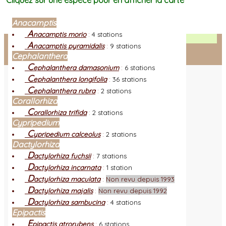
Cliquez sur une espèce pour en afficher la carte
Anacamptis
A
nacamptis morio
:
4 stations
Facebook
A
nacamptis pyramidalis
:
9 stations
Cephalanthera
Connexion adhérent
C
ephalanthera damasonium
:
6 stations
C
ephalanthera longifolia
:
36 stations
C
ephalanthera rubra
:
2 stations
Corallorhiza
C
orallorhiza trifida
:
2 stations
Cypripedium
C
ypripedium calceolus
:
2 stations
Dactylorhiza
D
actylorhiza fuchsii
:
7 stations
D
actylorhiza incarnata
:
1 station
D
actylorhiza maculata
:
Non revu depuis 1993
D
actylorhiza majalis
:
Non revu depuis 1992
D
actylorhiza sambucina
:
4 stations
Epipactis
E
pipactis atrorubens
:
6 stations