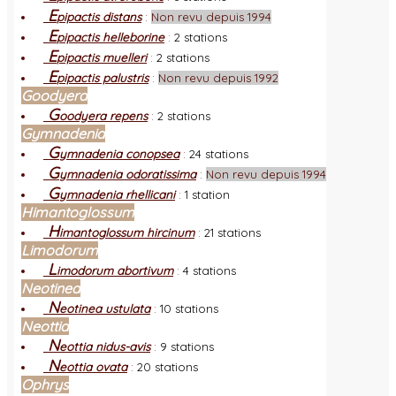
E
pipactis distans
:
Non revu depuis 1994
E
pipactis helleborine
:
2 stations
E
pipactis muelleri
:
2 stations
E
pipactis palustris
:
Non revu depuis 1992
Goodyera
G
oodyera repens
:
2 stations
Gymnadenia
G
ymnadenia conopsea
:
24 stations
G
ymnadenia odoratissima
:
Non revu depuis 1994
G
ymnadenia rhellicani
:
1 station
Himantoglossum
H
imantoglossum hircinum
:
21 stations
Limodorum
L
imodorum abortivum
:
4 stations
Neotinea
N
eotinea ustulata
:
10 stations
Neottia
N
eottia nidus-avis
:
9 stations
N
eottia ovata
:
20 stations
Ophrys