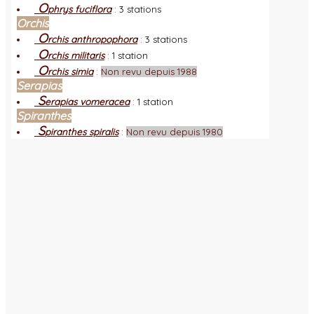
O
phrys fuciflora
:
3 stations
Orchis
O
rchis anthropophora
:
3 stations
O
rchis militaris
:
1 station
O
rchis simia
:
Non revu depuis 1988
Serapias
S
erapias vomeracea
:
1 station
Spiranthes
S
piranthes spiralis
:
Non revu depuis 1980