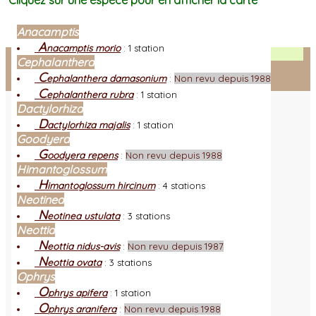
Cliquez sur une espèce pour en afficher la carte
Anacamptis
A
nacamptis morio
:
1 station
Facebook
Cephalanthera
C
ephalanthera damasonium
:
Non revu depuis 1988
Connexion adhérent
C
ephalanthera rubra
:
1 station
Dactylorhiza
D
actylorhiza majalis
:
1 station
Goodyera
G
oodyera repens
:
Non revu depuis 1988
Himantoglossum
H
imantoglossum hircinum
:
4 stations
Neotinea
N
eotinea ustulata
:
3 stations
Neottia
N
eottia nidus-avis
:
Non revu depuis 1987
N
eottia ovata
:
3 stations
Ophrys
O
phrys apifera
:
1 station
O
phrys aranifera
:
Non revu depuis 1988