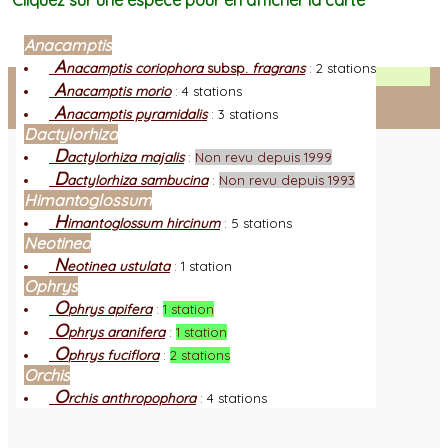
Cliquez sur une espèce pour en afficher la carte
Anacamptis
A
nacamptis coriophora
subsp.
fragrans
:
2 stations
Facebook
A
nacamptis morio
:
4 stations
A
nacamptis pyramidalis
:
3 stations
Connexion adhérent
Dactylorhiza
D
actylorhiza majalis
:
Non revu depuis 1999
D
actylorhiza sambucina
:
Non revu depuis 1993
Himantoglossum
H
imantoglossum hircinum
:
5 stations
Neotinea
N
eotinea ustulata
:
1 station
Ophrys
O
phrys apifera
:
1 station
O
phrys aranifera
:
1 station
O
phrys fuciflora
:
2 stations
Orchis
O
rchis anthropophora
:
4 stations