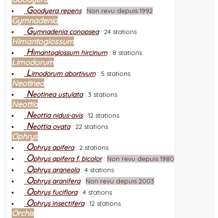
G
oodyera repens
:
Non revu depuis 1992
Gymnadenia
G
ymnadenia conopsea
:
24 stations
Himantoglossum
H
imantoglossum hircinum
:
8 stations
Limodorum
L
imodorum abortivum
:
5 stations
Neotinea
N
eotinea ustulata
:
3 stations
Neottia
N
eottia nidus-avis
:
12 stations
N
eottia ovata
:
22 stations
Ophrys
O
phrys apifera
:
2 stations
O
phrys apifera f. bicolor
:
Non revu depuis 1980
O
phrys araneola
:
4 stations
O
phrys aranifera
:
Non revu depuis 2003
O
phrys fuciflora
:
4 stations
O
phrys insectifera
:
12 stations
Orchis