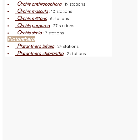
O
rchis anthropophora
:
19 stations
O
rchis mascula
:
10 stations
O
rchis militaris
:
6 stations
O
rchis purpurea
:
27 stations
O
rchis simia
:
7 stations
Platanthera
P
latanthera bifolia
:
24 stations
P
latanthera chlorantha
:
2 stations