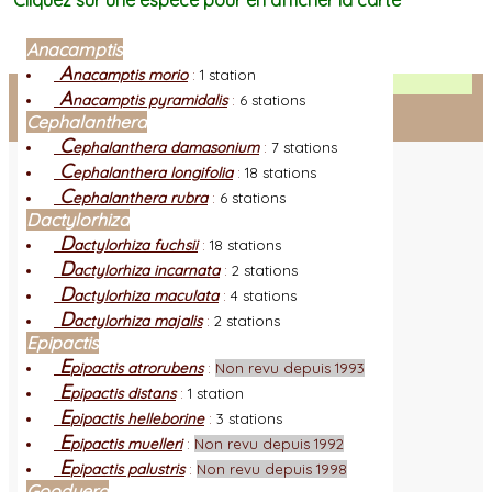
Cliquez sur une espèce pour en afficher la carte
Anacamptis
A
nacamptis morio
:
1 station
Facebook
A
nacamptis pyramidalis
:
6 stations
Cephalanthera
Connexion adhérent
C
ephalanthera damasonium
:
7 stations
C
ephalanthera longifolia
:
18 stations
C
ephalanthera rubra
:
6 stations
Dactylorhiza
D
actylorhiza fuchsii
:
18 stations
D
actylorhiza incarnata
:
2 stations
D
actylorhiza maculata
:
4 stations
D
actylorhiza majalis
:
2 stations
Epipactis
E
pipactis atrorubens
:
Non revu depuis 1993
E
pipactis distans
:
1 station
E
pipactis helleborine
:
3 stations
E
pipactis muelleri
:
Non revu depuis 1992
E
pipactis palustris
:
Non revu depuis 1998
Goodyera