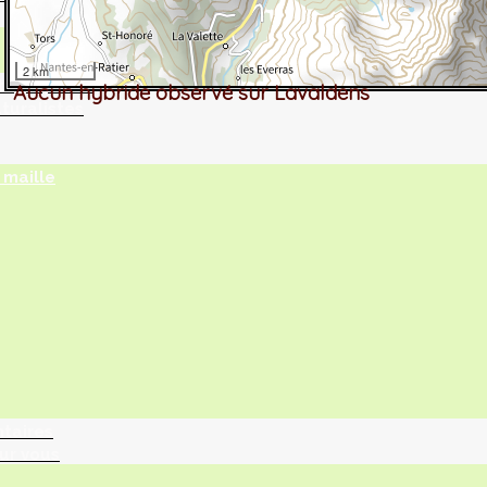
2 km
tographie ?
Aucun hybride observé sur Lavaldens
turalistes
maille
ntaires
ur vous