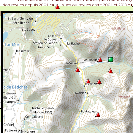
Non revues depuis 2004 =►
Vues ou revues entre 2004 et 2018 =
dhérent
-Alpes
 et cotations UICN)
ulticritères
ent