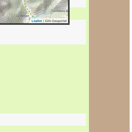
| IGN-Geoportail
Leaflet