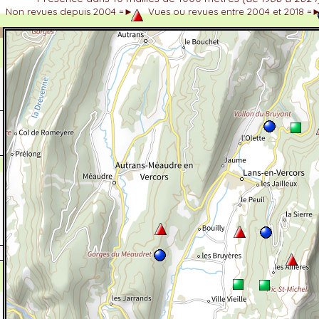
Non revues depuis 2004 =►
Vues ou revues entre 2004 et 2018 =
dhérent
-Alpes
 et cotations UICN)
ulticritères
ent