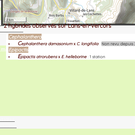
2 km
tographie ?
2 hybrides observés sur Lans-en-Vercors
turalistes
Cephalanthera
C
ephalanthera damasonium
x
C. longifolia
:
Non revu depuis 
maille
Epipactis
E
pipactis atrorubens
x
E. helleborine
:
1 station
ntaires
ur vous