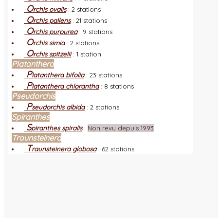
O
rchis ovalis
:
2 stations
O
rchis pallens
:
21 stations
O
rchis purpurea
:
9 stations
O
rchis simia
:
2 stations
O
rchis spitzelii
:
1 station
Platanthera
P
latanthera bifolia
:
23 stations
P
latanthera chlorantha
:
8 stations
Pseudorchis
P
seudorchis albida
:
2 stations
Spiranthes
S
piranthes spiralis
:
Non revu depuis 1993
Traunsteinera
T
raunsteinera globosa
:
62 stations