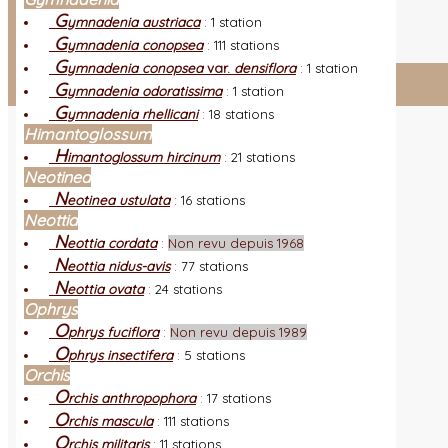
L
es nouveautés
Quoi de neuf ?
G
ymnadenia austriaca
:
1 station
A
utres sites
Liens orchidophiles
G
ymnadenia conopsea
:
111 stations
R
éalisation du site
(Auteurs et photos)
G
ymnadenia conopsea
var.
densiflora
:
1 station
G
ymnadenia odoratissima
:
1 station
Connexion adhérent
G
ymnadenia rhellicani
:
18 stations
Himantoglossum
H
imantoglossum hircinum
:
21 stations
Neotinea
N
eotinea ustulata
:
16 stations
Neottia
N
eottia cordata
:
Non revu depuis 1968
N
eottia nidus-avis
:
77 stations
N
eottia ovata
:
24 stations
Ophrys
O
phrys fuciflora
:
Non revu depuis 1989
O
phrys insectifera
:
5 stations
Orchis
O
rchis anthropophora
:
17 stations
O
rchis mascula
:
111 stations
O
rchis militaris
:
11 stations