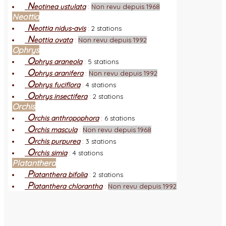
N
eotinea ustulata
:
Non revu depuis 1968
Neottia
N
eottia nidus-avis
:
2 stations
N
eottia ovata
:
Non revu depuis 1992
Ophrys
O
phrys araneola
:
5 stations
O
phrys aranifera
:
Non revu depuis 1992
O
phrys fuciflora
:
4 stations
O
phrys insectifera
:
2 stations
Orchis
O
rchis anthropophora
:
6 stations
O
rchis mascula
:
Non revu depuis 1968
O
rchis purpurea
:
3 stations
O
rchis simia
:
4 stations
Platanthera
P
latanthera bifolia
:
2 stations
P
latanthera chlorantha
:
Non revu depuis 1992