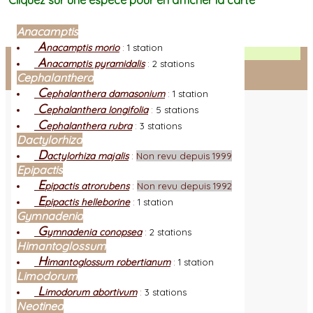
Cliquez sur une espèce pour en afficher la carte
Anacamptis
A
nacamptis morio
:
1 station
Facebook
A
nacamptis pyramidalis
:
2 stations
Cephalanthera
Connexion adhérent
C
ephalanthera damasonium
:
1 station
C
ephalanthera longifolia
:
5 stations
C
ephalanthera rubra
:
3 stations
Dactylorhiza
D
actylorhiza majalis
:
Non revu depuis 1999
Epipactis
E
pipactis atrorubens
:
Non revu depuis 1992
E
pipactis helleborine
:
1 station
Gymnadenia
G
ymnadenia conopsea
:
2 stations
Himantoglossum
H
imantoglossum robertianum
:
1 station
Limodorum
L
imodorum abortivum
:
3 stations
Neotinea