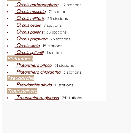
O
rchis anthropophora
:
47 stations
O
rchis mascula
:
74 stations
O
rchis militaris
:
35 stations
O
rchis ovalis
:
7 stations
O
rchis pallens
:
35 stations
O
rchis purpurea
:
26 stations
O
rchis simia
:
15 stations
O
rchis spitzelii
:
1 station
Platanthera
P
latanthera bifolia
:
31 stations
P
latanthera chlorantha
:
3 stations
Pseudorchis
P
seudorchis albida
:
11 stations
Traunsteinera
T
raunsteinera globosa
:
24 stations