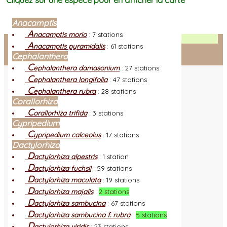
Cliquez sur une espèce pour en afficher la carte
Anacamptis
A
nacamptis morio
:
7 stations
Facebook
A
nacamptis pyramidalis
:
61 stations
Cephalanthera
Connexion adhérent
C
ephalanthera damasonium
:
27 stations
C
ephalanthera longifolia
:
47 stations
C
ephalanthera rubra
:
28 stations
Corallorhiza
C
orallorhiza trifida
:
3 stations
Cypripedium
C
ypripedium calceolus
:
17 stations
Dactylorhiza
D
actylorhiza alpestris
:
1 station
D
actylorhiza fuchsii
:
59 stations
D
actylorhiza maculata
:
19 stations
D
actylorhiza majalis
:
2 stations
D
actylorhiza sambucina
:
67 stations
D
actylorhiza sambucina f. rubra
:
5 stations
D
actylorhiza viridis
:
23 stations