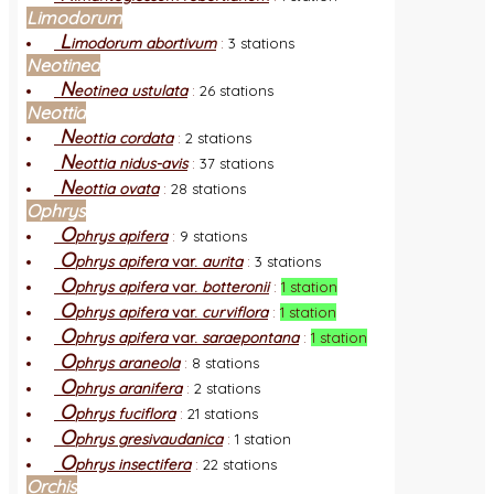
Limodorum
L
imodorum abortivum
:
3 stations
Neotinea
N
eotinea ustulata
:
26 stations
Neottia
N
eottia cordata
:
2 stations
N
eottia nidus-avis
:
37 stations
N
eottia ovata
:
28 stations
Ophrys
O
phrys apifera
:
9 stations
O
phrys apifera
var.
aurita
:
3 stations
O
phrys apifera
var.
botteronii
:
1 station
O
phrys apifera
var.
curviflora
:
1 station
O
phrys apifera
var.
saraepontana
:
1 station
O
phrys araneola
:
8 stations
O
phrys aranifera
:
2 stations
O
phrys fuciflora
:
21 stations
O
phrys gresivaudanica
:
1 station
O
phrys insectifera
:
22 stations
Orchis