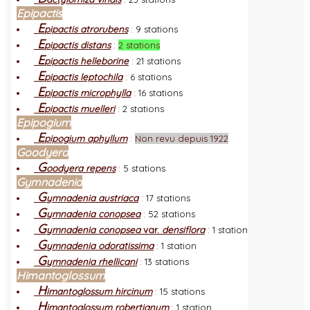
Epipactis
E
pipactis atrorubens
:
9 stations
E
pipactis distans
:
2 stations
E
pipactis helleborine
:
21 stations
E
pipactis leptochila
:
6 stations
E
pipactis microphylla
:
16 stations
E
pipactis muelleri
:
2 stations
Epipogium
E
pipogium aphyllum
:
Non revu depuis 1922
Goodyera
G
oodyera repens
:
5 stations
Gymnadenia
G
ymnadenia austriaca
:
17 stations
G
ymnadenia conopsea
:
52 stations
G
ymnadenia conopsea
var.
densiflora
:
1 station
G
ymnadenia odoratissima
:
1 station
G
ymnadenia rhellicani
:
13 stations
Himantoglossum
H
imantoglossum hircinum
:
15 stations
H
imantoglossum robertianum
:
1 station