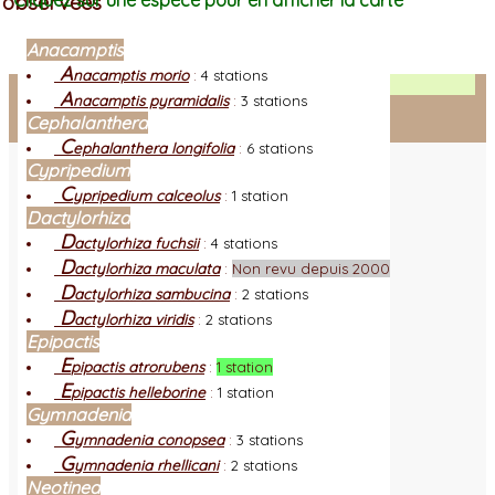
observées
Cliquez sur une espèce pour en afficher la carte
Anacamptis
A
nacamptis morio
:
4 stations
Facebook
A
nacamptis pyramidalis
:
3 stations
Cephalanthera
Connexion adhérent
C
ephalanthera longifolia
:
6 stations
Cypripedium
C
ypripedium calceolus
:
1 station
Dactylorhiza
D
actylorhiza fuchsii
:
4 stations
D
actylorhiza maculata
:
Non revu depuis 2000
D
actylorhiza sambucina
:
2 stations
D
actylorhiza viridis
:
2 stations
Epipactis
E
pipactis atrorubens
:
1 station
E
pipactis helleborine
:
1 station
Gymnadenia
G
ymnadenia conopsea
:
3 stations
G
ymnadenia rhellicani
:
2 stations
Neotinea