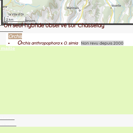
2 km
tographie ?
Un seul hybride observé sur Chasselay
turalistes
Orchis
O
rchis anthropophora
x
O. simia
:
Non revu depuis 2000
maille
ntaires
ur vous