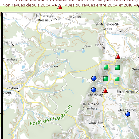
Non revues depuis 2004 =►
Vues ou revues entre 2004 et 2018 =
dhérent
-Alpes
 et cotations UICN)
ulticritères
ent