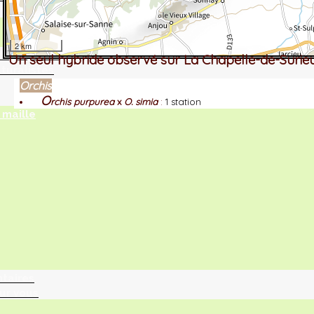
2 km
tographie ?
Un seul hybride observé sur La Chapelle-de-Surie
turalistes
Orchis
O
rchis purpurea
x
O. simia
:
1 station
maille
ntaires
ur vous