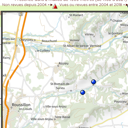
Non revues depuis 2004 =►
Vues ou revues entre 2004 et 2018 =
dhérent
-Alpes
 et cotations UICN)
ulticritères
ent