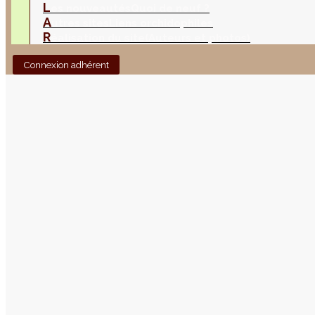
L
es nouveautés
Quoi de neuf ?
A
utres sites
Liens orchidophiles
R
éalisation du site
(Auteurs et photos)
Connexion adhérent