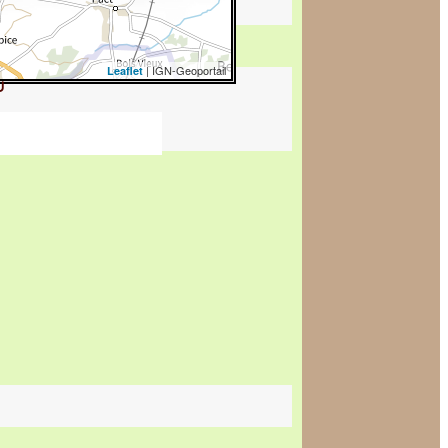
| IGN-Geoportail
Leaflet
u