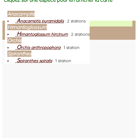
Cliquez sur une espèce pour en afficher la carte
Anacamptis
A
nacamptis pyramidalis
:
2 stations
Facebook
Himantoglossum
H
imantoglossum hircinum
:
2 stations
Connexion adhérent
Orchis
O
rchis anthropophora
:
1 station
Spiranthes
S
piranthes spiralis
:
1 station