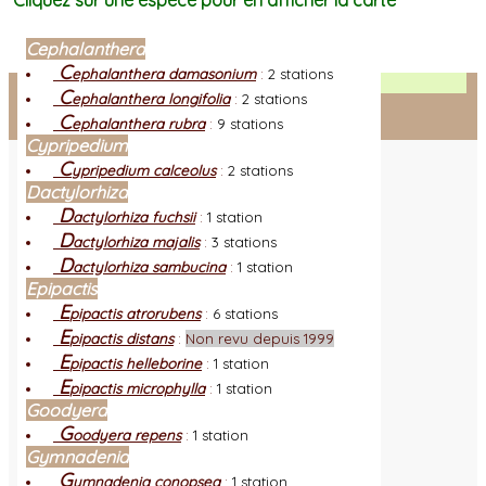
Cliquez sur une espèce pour en afficher la carte
Cephalanthera
C
ephalanthera damasonium
:
2 stations
Facebook
C
ephalanthera longifolia
:
2 stations
C
ephalanthera rubra
:
9 stations
Connexion adhérent
Cypripedium
C
ypripedium calceolus
:
2 stations
Dactylorhiza
D
actylorhiza fuchsii
:
1 station
D
actylorhiza majalis
:
3 stations
D
actylorhiza sambucina
:
1 station
Epipactis
E
pipactis atrorubens
:
6 stations
E
pipactis distans
:
Non revu depuis 1999
E
pipactis helleborine
:
1 station
E
pipactis microphylla
:
1 station
Goodyera
G
oodyera repens
:
1 station
Gymnadenia
G
ymnadenia conopsea
:
1 station