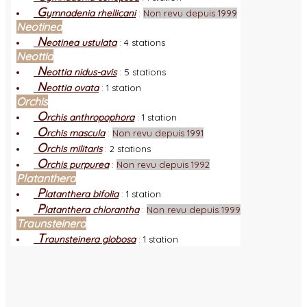
G
ymnadenia rhellicani
:
Non revu depuis 1999
Neotinea
N
eotinea ustulata
:
4 stations
Neottia
N
eottia nidus-avis
:
5 stations
N
eottia ovata
:
1 station
Orchis
O
rchis anthropophora
:
1 station
O
rchis mascula
:
Non revu depuis 1991
O
rchis militaris
:
2 stations
O
rchis purpurea
:
Non revu depuis 1992
Platanthera
P
latanthera bifolia
:
1 station
P
latanthera chlorantha
:
Non revu depuis 1999
Traunsteinera
T
raunsteinera globosa
:
1 station