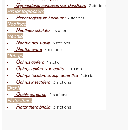
G
ymnadenia conopsea
var.
densiflora
:
2 stations
Himantoglossum
H
imantoglossum hircinum
:
3 stations
Neotinea
N
eotinea ustulata
:
1 station
Neottia
N
eottia nidus-avis
:
6 stations
N
eottia ovata
:
4 stations
Ophrys
O
phrys apifera
:
1 station
O
phrys apifera
var.
aurita
:
1 station
O
phrys fuciflora
subsp.
druentica
:
1 station
O
phrys insectifera
:
3 stations
Orchis
O
rchis purpurea
:
8 stations
Platanthera
P
latanthera bifolia
:
3 stations