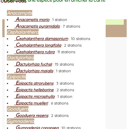
observées
Cliquez sur une espèce pour en afficher la carte
Anacamptis
A
nacamptis morio
:
1 station
Facebook
A
nacamptis pyramidalis
:
7 stations
Cephalanthera
Connexion adhérent
C
ephalanthera damasonium
:
10 stations
C
ephalanthera longifolia
:
2 stations
C
ephalanthera rubra
:
11 stations
Dactylorhiza
D
actylorhiza fuchsii
:
15 stations
D
actylorhiza majalis
:
1 station
Epipactis
E
pipactis atrorubens
:
3 stations
E
pipactis helleborine
:
2 stations
E
pipactis microphylla
:
1 station
E
pipactis muelleri
:
6 stations
Goodyera
G
oodyera repens
:
2 stations
Gymnadenia
G
ymnadenia conopsea
:
10 stations