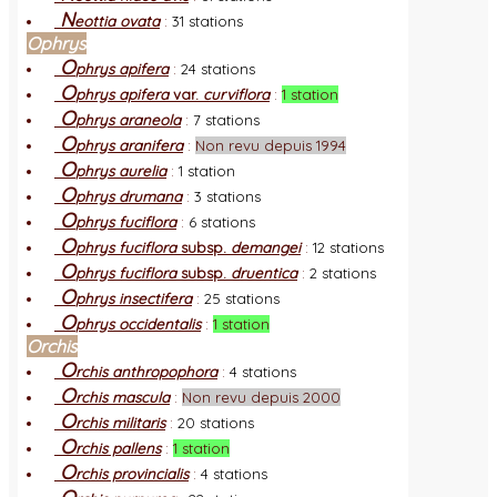
N
eottia ovata
:
31 stations
Ophrys
O
phrys apifera
:
24 stations
O
phrys apifera
var.
curviflora
:
1 station
O
phrys araneola
:
7 stations
O
phrys aranifera
:
Non revu depuis 1994
O
phrys aurelia
:
1 station
O
phrys drumana
:
3 stations
O
phrys fuciflora
:
6 stations
O
phrys fuciflora
subsp.
demangei
:
12 stations
O
phrys fuciflora
subsp.
druentica
:
2 stations
O
phrys insectifera
:
25 stations
O
phrys occidentalis
:
1 station
Orchis
O
rchis anthropophora
:
4 stations
O
rchis mascula
:
Non revu depuis 2000
O
rchis militaris
:
20 stations
O
rchis pallens
:
1 station
O
rchis provincialis
:
4 stations