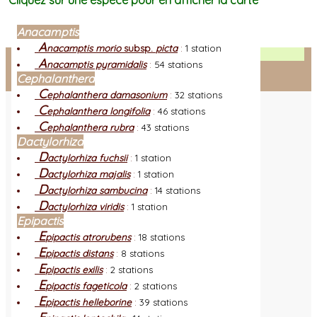
Cliquez sur une espèce pour en afficher la carte
Anacamptis
A
nacamptis morio
subsp.
picta
:
1 station
Facebook
A
nacamptis pyramidalis
:
54 stations
Cephalanthera
Connexion adhérent
C
ephalanthera damasonium
:
32 stations
C
ephalanthera longifolia
:
46 stations
C
ephalanthera rubra
:
43 stations
Dactylorhiza
D
actylorhiza fuchsii
:
1 station
D
actylorhiza majalis
:
1 station
D
actylorhiza sambucina
:
14 stations
D
actylorhiza viridis
:
1 station
Epipactis
E
pipactis atrorubens
:
18 stations
E
pipactis distans
:
8 stations
E
pipactis exilis
:
2 stations
E
pipactis fageticola
:
2 stations
E
pipactis helleborine
:
39 stations