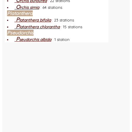
O
rchis purpurea
:
22 stations
O
rchis simia
:
64 stations
Platanthera
P
latanthera bifolia
:
23 stations
P
latanthera chlorantha
:
15 stations
Pseudorchis
P
seudorchis albida
:
1 station