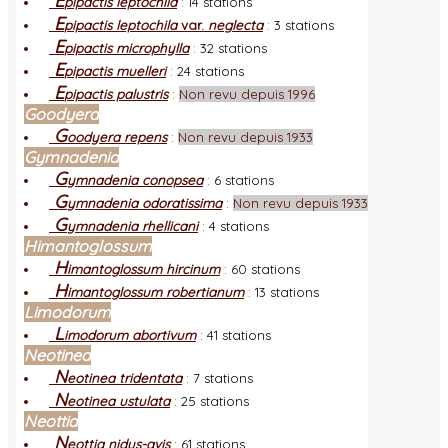
E
pipactis leptochila
:
14 stations
E
pipactis leptochila
var.
neglecta
:
3 stations
E
pipactis microphylla
:
32 stations
E
pipactis muelleri
:
24 stations
E
pipactis palustris
:
Non revu depuis 1996
Goodyera
G
oodyera repens
:
Non revu depuis 1933
Gymnadenia
G
ymnadenia conopsea
:
6 stations
G
ymnadenia odoratissima
:
Non revu depuis 1933
G
ymnadenia rhellicani
:
4 stations
Himantoglossum
H
imantoglossum hircinum
:
60 stations
H
imantoglossum robertianum
:
13 stations
Limodorum
L
imodorum abortivum
:
41 stations
Neotinea
N
eotinea tridentata
:
7 stations
N
eotinea ustulata
:
25 stations
Neottia
N
eottia nidus-avis
:
61 stations