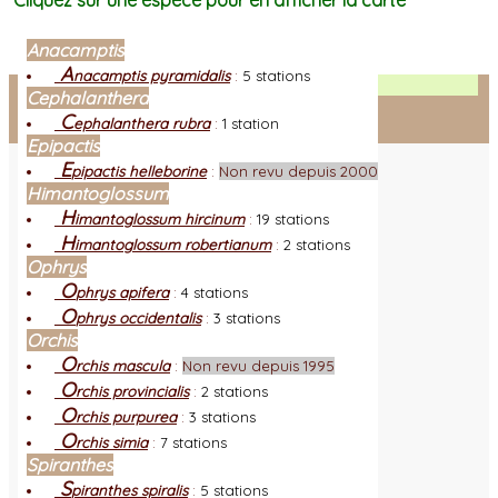
Cliquez sur une espèce pour en afficher la carte
Anacamptis
A
nacamptis pyramidalis
:
5 stations
Facebook
Cephalanthera
C
ephalanthera rubra
:
1 station
Connexion adhérent
Epipactis
E
pipactis helleborine
:
Non revu depuis 2000
Himantoglossum
H
imantoglossum hircinum
:
19 stations
H
imantoglossum robertianum
:
2 stations
Ophrys
O
phrys apifera
:
4 stations
O
phrys occidentalis
:
3 stations
Orchis
O
rchis mascula
:
Non revu depuis 1995
O
rchis provincialis
:
2 stations
O
rchis purpurea
:
3 stations
O
rchis simia
:
7 stations
Spiranthes
S
piranthes spiralis
:
5 stations