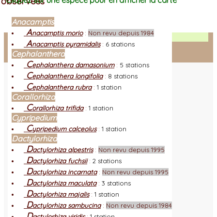
observées
Cliquez sur une espèce pour en afficher la carte
Anacamptis
A
nacamptis morio
:
Non revu depuis 1984
Facebook
A
nacamptis pyramidalis
:
6 stations
Cephalanthera
Connexion adhérent
C
ephalanthera damasonium
:
5 stations
C
ephalanthera longifolia
:
8 stations
C
ephalanthera rubra
:
1 station
Corallorhiza
C
orallorhiza trifida
:
1 station
Cypripedium
C
ypripedium calceolus
:
1 station
Dactylorhiza
D
actylorhiza alpestris
:
Non revu depuis 1995
D
actylorhiza fuchsii
:
2 stations
D
actylorhiza incarnata
:
Non revu depuis 1995
D
actylorhiza maculata
:
3 stations
D
actylorhiza majalis
:
1 station
D
actylorhiza sambucina
:
Non revu depuis 1984
D
actylorhiza viridis
:
1 station