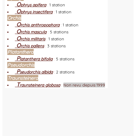
O
phrys apifera
:
1 station
O
phrys insectifera
:
1 station
Orchis
O
rchis anthropophora
:
1 station
O
rchis mascula
:
5 stations
O
rchis militaris
:
1 station
O
rchis pallens
:
3 stations
Platanthera
P
latanthera bifolia
:
5 stations
Pseudorchis
P
seudorchis albida
:
2 stations
Traunsteinera
T
raunsteinera globosa
:
Non revu depuis 1999