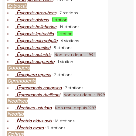
Epipactis
E
pipactis atrorubens
:
7 stations
E
pipactis distans
:
1 station
E
pipactis helleborine
:
14 stations
E
pipactis leptochila
:
1 station
E
pipactis microphylla
:
6 stations
E
pipactis muelleri
:
5 stations
E
pipactis palustris
:
Non revu depuis 1994
E
pipactis purpurata
:
1 station
Goodyera
G
oodyera repens
:
2 stations
Gymnadenia
G
ymnadenia conopsea
:
7 stations
G
ymnadenia rhellicani
:
Non revu depuis 1999
Neotinea
N
eotinea ustulata
:
Non revu depuis 1997
Neottia
N
eottia nidus-avis
:
16 stations
N
eottia ovata
:
3 stations
Ophrys