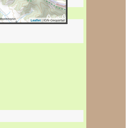
| IGN-Geoportail
Leaflet