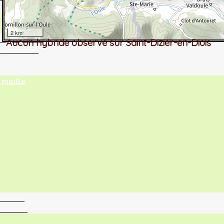
2 km
tographie ?
Aucun hybride observé sur Saint-Dizier-en-Diois
turalistes
maille
ntaires
ur vous