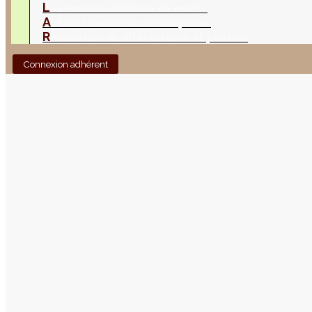
L
es nouveautés
Quoi de neuf ?
A
utres sites
Liens orchidophiles
R
éalisation du site
(Auteurs et photos)
Connexion adhérent