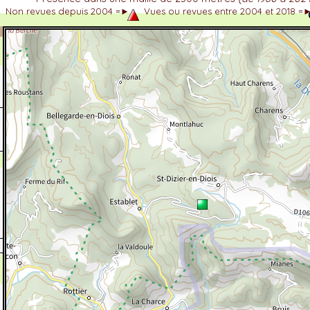
Non revues depuis 2004 =►
Vues ou revues entre 2004 et 2018 =
dhérent
-Alpes
 et cotations UICN)
ulticritères
ent