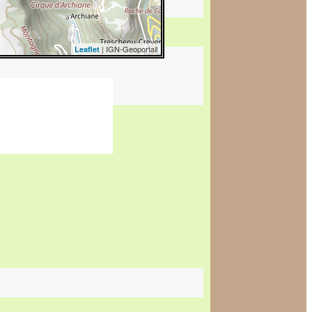
| IGN-Geoportail
Leaflet