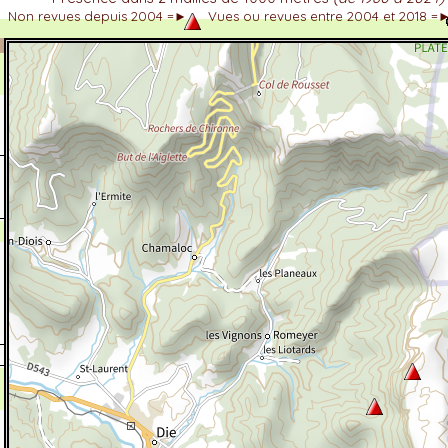
Non revues depuis 2004 =►
Vues ou revues entre 2004 et 2018 =
dhérent
-Alpes
 et cotations UICN)
ulticritères
ent