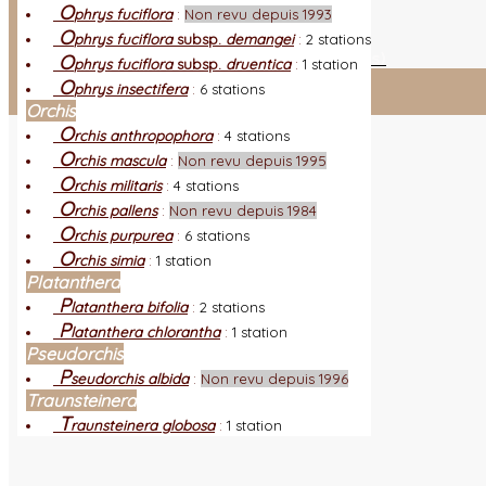
L
O
es nouveautés
Quoi de neuf ?
phrys fuciflora
:
Non revu depuis 1993
A
O
utres sites
Liens orchidophiles
phrys fuciflora
subsp.
demangei
:
2 stations
R
éalisation du site
(Auteurs et photos)
O
phrys fuciflora
subsp.
druentica
:
1 station
O
phrys insectifera
:
6 stations
Connexion adhérent
Orchis
O
rchis anthropophora
:
4 stations
O
rchis mascula
:
Non revu depuis 1995
O
rchis militaris
:
4 stations
O
rchis pallens
:
Non revu depuis 1984
O
rchis purpurea
:
6 stations
O
rchis simia
:
1 station
Platanthera
P
latanthera bifolia
:
2 stations
P
latanthera chlorantha
:
1 station
Pseudorchis
P
seudorchis albida
:
Non revu depuis 1996
Traunsteinera
T
raunsteinera globosa
:
1 station