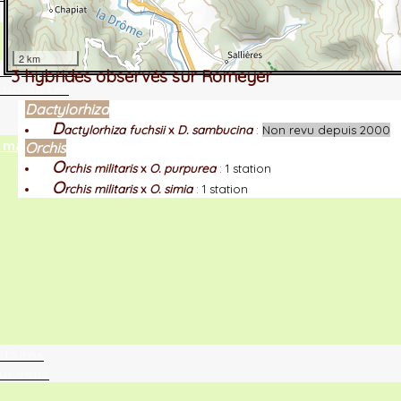
2 km
tographie ?
3 hybrides observés sur Romeyer
turalistes
Dactylorhiza
D
actylorhiza fuchsii
x
D. sambucina
:
Non revu depuis 2000
maille
Orchis
O
rchis militaris
x
O. purpurea
:
1 station
O
rchis militaris
x
O. simia
:
1 station
ntaires
ur vous