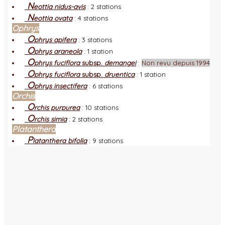
N
eottia nidus-avis
:
2 stations
N
eottia ovata
:
4 stations
Ophrys
O
phrys apifera
:
3 stations
O
phrys araneola
:
1 station
O
phrys fuciflora
subsp.
demangei
:
Non revu depuis 1994
O
phrys fuciflora
subsp.
druentica
:
1 station
O
phrys insectifera
:
6 stations
Orchis
O
rchis purpurea
:
10 stations
O
rchis simia
:
2 stations
Platanthera
P
latanthera bifolia
:
9 stations