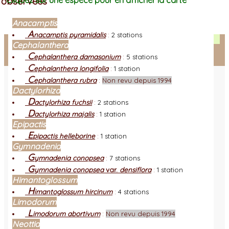
observées
Cliquez sur une espèce pour en afficher la carte
Anacamptis
A
nacamptis pyramidalis
:
2 stations
Facebook
Cephalanthera
C
ephalanthera damasonium
:
5 stations
Connexion adhérent
C
ephalanthera longifolia
:
1 station
C
ephalanthera rubra
:
Non revu depuis 1994
Dactylorhiza
D
actylorhiza fuchsii
:
2 stations
D
actylorhiza majalis
:
1 station
Epipactis
E
pipactis helleborine
:
1 station
Gymnadenia
G
ymnadenia conopsea
:
7 stations
G
ymnadenia conopsea
var.
densiflora
:
1 station
Himantoglossum
H
imantoglossum hircinum
:
4 stations
Limodorum
L
imodorum abortivum
:
Non revu depuis 1994
Neottia