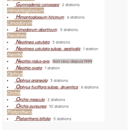
G
ymnadenia conopsea
:
2 stations
Himantoglossum
H
imantoglossum hircinum
:
6 stations
Limodorum
L
imodorum abortivum
:
5 stations
Neotinea
N
eotinea ustulata
:
3 stations
N
eotinea ustulata
subsp.
aestivalis
:
1 station
Neottia
N
eottia nidus-avis
:
Non revu depuis 1999
N
eottia ovata
:
1 station
Ophrys
O
phrys araneola
:
3 stations
O
phrys fuciflora
subsp.
druentica
:
6 stations
Orchis
O
rchis mascula
:
2 stations
O
rchis purpurea
:
10 stations
Platanthera
P
latanthera bifolia
:
5 stations