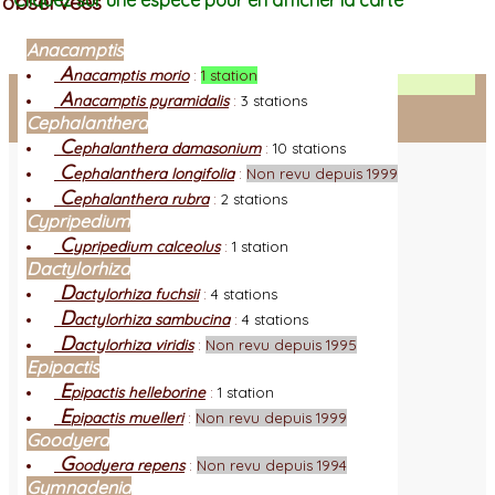
observées
Cliquez sur une espèce pour en afficher la carte
Anacamptis
A
nacamptis morio
:
1 station
Facebook
A
nacamptis pyramidalis
:
3 stations
Cephalanthera
Connexion adhérent
C
ephalanthera damasonium
:
10 stations
C
ephalanthera longifolia
:
Non revu depuis 1999
C
ephalanthera rubra
:
2 stations
Cypripedium
C
ypripedium calceolus
:
1 station
Dactylorhiza
D
actylorhiza fuchsii
:
4 stations
D
actylorhiza sambucina
:
4 stations
D
actylorhiza viridis
:
Non revu depuis 1995
Epipactis
E
pipactis helleborine
:
1 station
E
pipactis muelleri
:
Non revu depuis 1999
Goodyera
G
oodyera repens
:
Non revu depuis 1994
Gymnadenia