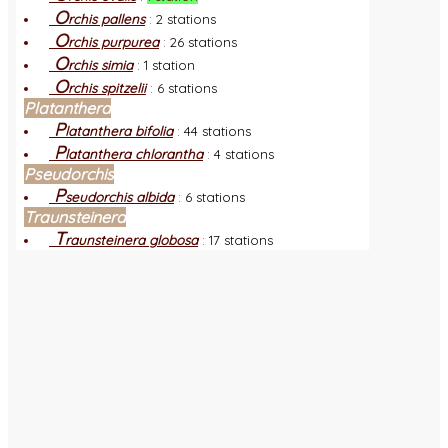
O
rchis pallens
:
2 stations
O
rchis purpurea
:
26 stations
O
rchis simia
:
1 station
O
rchis spitzelii
:
6 stations
Platanthera
P
latanthera bifolia
:
44 stations
P
latanthera chlorantha
:
4 stations
Pseudorchis
P
seudorchis albida
:
6 stations
Traunsteinera
T
raunsteinera globosa
:
17 stations