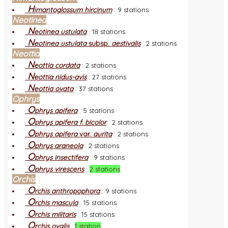
H
imantoglossum hircinum
:
9 stations
Neotinea
N
eotinea ustulata
:
18 stations
N
eotinea ustulata
subsp.
aestivalis
:
2 stations
Neottia
N
eottia cordata
:
2 stations
N
eottia nidus-avis
:
27 stations
N
eottia ovata
:
37 stations
Ophrys
O
phrys apifera
:
5 stations
O
phrys apifera f. bicolor
:
2 stations
O
phrys apifera
var.
aurita
:
2 stations
O
phrys araneola
:
2 stations
O
phrys insectifera
:
9 stations
O
phrys virescens
:
2 stations
Orchis
O
rchis anthropophora
:
9 stations
O
rchis mascula
:
15 stations
O
rchis militaris
:
15 stations
O
rchis ovalis
:
1 station