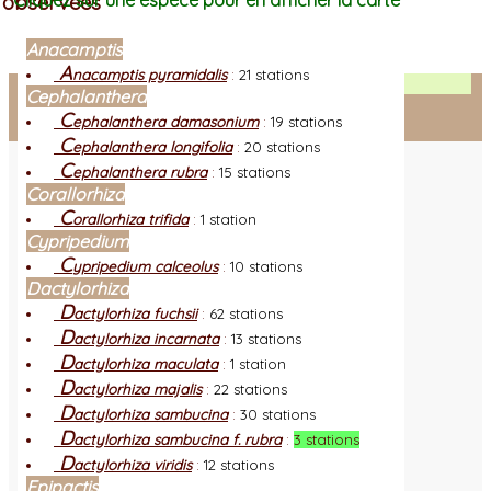
observées
Cliquez sur une espèce pour en afficher la carte
Anacamptis
A
nacamptis pyramidalis
:
21 stations
Facebook
Cephalanthera
C
ephalanthera damasonium
:
19 stations
Connexion adhérent
C
ephalanthera longifolia
:
20 stations
C
ephalanthera rubra
:
15 stations
Corallorhiza
C
orallorhiza trifida
:
1 station
Cypripedium
C
ypripedium calceolus
:
10 stations
Dactylorhiza
D
actylorhiza fuchsii
:
62 stations
D
actylorhiza incarnata
:
13 stations
D
actylorhiza maculata
:
1 station
D
actylorhiza majalis
:
22 stations
D
actylorhiza sambucina
:
30 stations
D
actylorhiza sambucina f. rubra
:
3 stations
D
actylorhiza viridis
:
12 stations
Epipactis