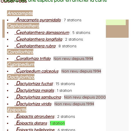
observées
Cliquez sur une espèce pour en afficher la carte
Anacamptis
A
nacamptis pyramidalis
:
7 stations
Facebook
Cephalanthera
C
ephalanthera damasonium
:
5 stations
Connexion adhérent
C
ephalanthera longifolia
:
2 stations
C
ephalanthera rubra
:
8 stations
Corallorhiza
C
orallorhiza trifida
:
Non revu depuis 1994
Cypripedium
C
ypripedium calceolus
:
Non revu depuis 1994
Dactylorhiza
D
actylorhiza fuchsii
:
15 stations
D
actylorhiza majalis
:
1 station
D
actylorhiza sambucina
:
Non revu depuis 2000
D
actylorhiza viridis
:
Non revu depuis 1994
Epipactis
E
pipactis atrorubens
:
2 stations
E
pipactis distans
:
1 station
E
pipactis helleborine
:
6 stations