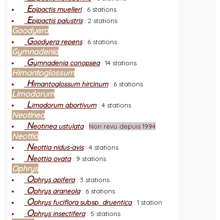
E
pipactis muelleri
:
6 stations
E
pipactis palustris
:
2 stations
Goodyera
G
oodyera repens
:
6 stations
Gymnadenia
G
ymnadenia conopsea
:
14 stations
Himantoglossum
H
imantoglossum hircinum
:
6 stations
Limodorum
L
imodorum abortivum
:
4 stations
Neotinea
N
eotinea ustulata
:
Non revu depuis 1994
Neottia
N
eottia nidus-avis
:
4 stations
N
eottia ovata
:
9 stations
Ophrys
O
phrys apifera
:
3 stations
O
phrys araneola
:
6 stations
O
phrys fuciflora
subsp.
druentica
:
1 station
O
phrys insectifera
:
5 stations