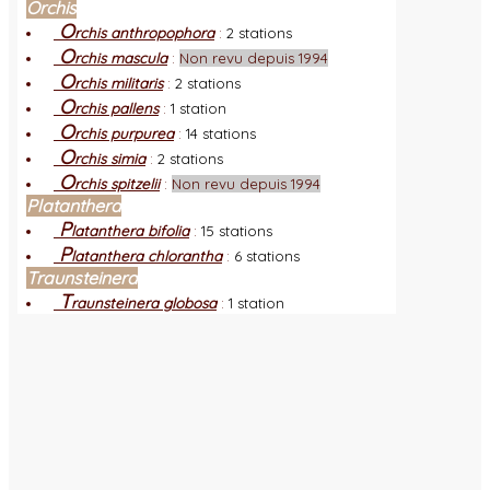
Orchis
O
rchis anthropophora
:
2 stations
O
rchis mascula
:
Non revu depuis 1994
O
rchis militaris
:
2 stations
O
rchis pallens
:
1 station
O
rchis purpurea
:
14 stations
O
rchis simia
:
2 stations
O
rchis spitzelii
:
Non revu depuis 1994
Platanthera
P
latanthera bifolia
:
15 stations
P
latanthera chlorantha
:
6 stations
Traunsteinera
T
raunsteinera globosa
:
1 station