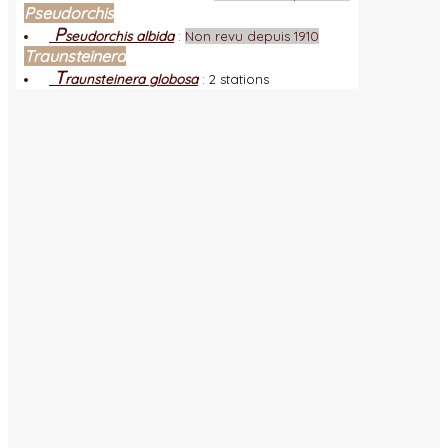
Pseudorchis
P
seudorchis albida
:
Non revu depuis 1910
Traunsteinera
T
raunsteinera globosa
:
2 stations