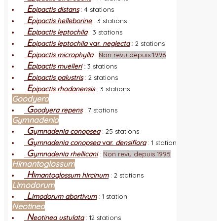
E
pipactis distans
:
4 stations
E
pipactis helleborine
:
3 stations
E
pipactis leptochila
:
3 stations
E
pipactis leptochila
var.
neglecta
:
2 stations
E
pipactis microphylla
:
Non revu depuis 1996
E
pipactis muelleri
:
3 stations
E
pipactis palustris
:
2 stations
E
pipactis rhodanensis
:
3 stations
Goodyera
G
oodyera repens
:
7 stations
Gymnadenia
G
ymnadenia conopsea
:
25 stations
G
ymnadenia conopsea
var.
densiflora
:
1 station
G
ymnadenia rhellicani
:
Non revu depuis 1995
Himantoglossum
H
imantoglossum hircinum
:
2 stations
Limodorum
L
imodorum abortivum
:
1 station
Neotinea
N
eotinea ustulata
:
12 stations