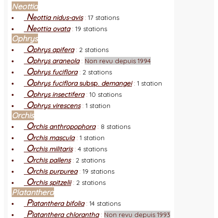
Neottia
N
eottia nidus-avis
:
17 stations
N
eottia ovata
:
19 stations
Ophrys
O
phrys apifera
:
2 stations
O
phrys araneola
:
Non revu depuis 1994
O
phrys fuciflora
:
2 stations
O
phrys fuciflora
subsp.
demangei
:
1 station
O
phrys insectifera
:
10 stations
O
phrys virescens
:
1 station
Orchis
O
rchis anthropophora
:
8 stations
O
rchis mascula
:
1 station
O
rchis militaris
:
4 stations
O
rchis pallens
:
2 stations
O
rchis purpurea
:
19 stations
O
rchis spitzelii
:
2 stations
Platanthera
P
latanthera bifolia
:
14 stations
P
latanthera chlorantha
:
Non revu depuis 1993