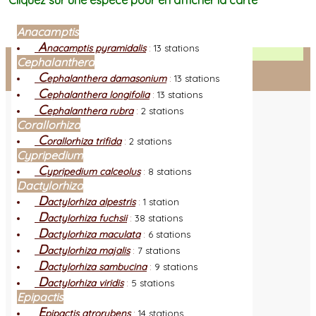
Cliquez sur une espèce pour en afficher la carte
Anacamptis
A
nacamptis pyramidalis
:
13 stations
Facebook
Cephalanthera
C
ephalanthera damasonium
:
13 stations
Connexion adhérent
C
ephalanthera longifolia
:
13 stations
C
ephalanthera rubra
:
2 stations
Corallorhiza
C
orallorhiza trifida
:
2 stations
Cypripedium
C
ypripedium calceolus
:
8 stations
Dactylorhiza
D
actylorhiza alpestris
:
1 station
D
actylorhiza fuchsii
:
38 stations
D
actylorhiza maculata
:
6 stations
D
actylorhiza majalis
:
7 stations
D
actylorhiza sambucina
:
9 stations
D
actylorhiza viridis
:
5 stations
Epipactis
E
pipactis atrorubens
:
14 stations