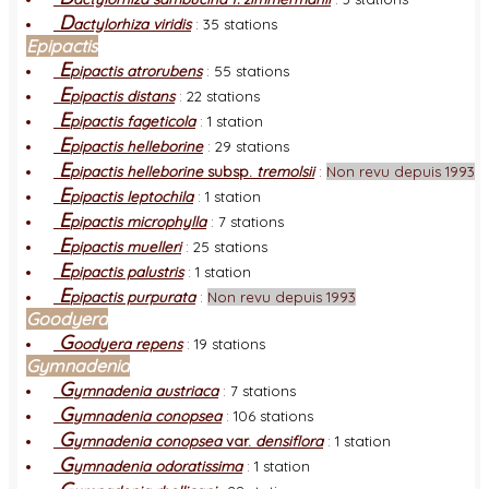
D
actylorhiza viridis
:
35 stations
Epipactis
E
pipactis atrorubens
:
55 stations
E
pipactis distans
:
22 stations
E
pipactis fageticola
:
1 station
E
pipactis helleborine
:
29 stations
E
pipactis helleborine
subsp.
tremolsii
:
Non revu depuis 1993
E
pipactis leptochila
:
1 station
E
pipactis microphylla
:
7 stations
E
pipactis muelleri
:
25 stations
E
pipactis palustris
:
1 station
E
pipactis purpurata
:
Non revu depuis 1993
Goodyera
G
oodyera repens
:
19 stations
Gymnadenia
G
ymnadenia austriaca
:
7 stations
G
ymnadenia conopsea
:
106 stations
G
ymnadenia conopsea
var.
densiflora
:
1 station
G
ymnadenia odoratissima
:
1 station