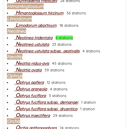
G
ymnadenia rhellicani
:
28 stations
Himantoglossum
H
imantoglossum hircinum
:
36 stations
Limodorum
L
imodorum abortivum
:
18 stations
Neotinea
N
eotinea tridentata
:
6 stations
N
eotinea ustulata
:
23 stations
N
eotinea ustulata
subsp.
aestivalis
:
4 stations
Neottia
N
eottia nidus-avis
:
45 stations
N
eottia ovata
:
39 stations
Ophrys
O
phrys apifera
:
12 stations
O
phrys araneola
:
4 stations
O
phrys fuciflora
:
3 stations
O
phrys fuciflora
subsp.
demangei
:
1 station
O
phrys fuciflora
subsp.
druentica
:
1 station
O
phrys insectifera
:
29 stations
Orchis
O
rchis anthropophora
:
24 stations