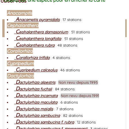
observées
Cliquez sur une espèce pour en afficher la carte
Anacamptis
A
nacamptis pyramidalis
:
17 stations
Facebook
Cephalanthera
C
ephalanthera damasonium
:
51 stations
Connexion adhérent
C
ephalanthera longifolia
:
51 stations
C
ephalanthera rubra
:
48 stations
Corallorhiza
C
orallorhiza trifida
:
4 stations
Cypripedium
C
ypripedium calceolus
:
46 stations
Dactylorhiza
D
actylorhiza alpestris
:
Non revu depuis 1995
D
actylorhiza fuchsii
:
84 stations
D
actylorhiza incarnata
:
Non revu depuis 1991
D
actylorhiza maculata
:
6 stations
D
actylorhiza majalis
:
7 stations
D
actylorhiza sambucina
:
82 stations
D
actylorhiza sambucina f. rubra
:
12 stations
D
actylorhiza sambucina f. zimmermanii
:
3 stations