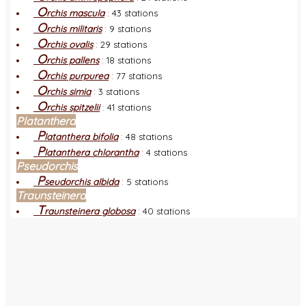
O
rchis mascula
:
43 stations
O
rchis militaris
:
9 stations
O
rchis ovalis
:
29 stations
O
rchis pallens
:
18 stations
O
rchis purpurea
:
77 stations
O
rchis simia
:
3 stations
O
rchis spitzelii
:
41 stations
Platanthera
P
latanthera bifolia
:
48 stations
P
latanthera chlorantha
:
4 stations
Pseudorchis
P
seudorchis albida
:
5 stations
Traunsteinera
T
raunsteinera globosa
:
40 stations