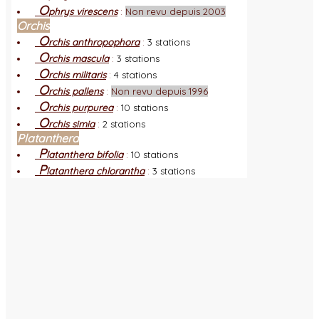
O
phrys virescens
:
Non revu depuis 2003
Orchis
O
rchis anthropophora
:
3 stations
O
rchis mascula
:
3 stations
O
rchis militaris
:
4 stations
O
rchis pallens
:
Non revu depuis 1996
O
rchis purpurea
:
10 stations
O
rchis simia
:
2 stations
Platanthera
P
latanthera bifolia
:
10 stations
P
latanthera chlorantha
:
3 stations