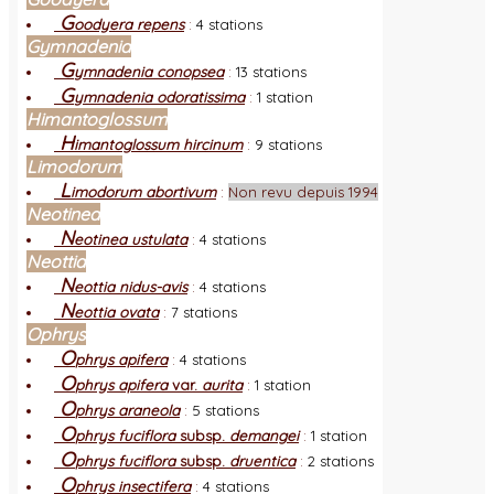
G
oodyera repens
:
4 stations
Gymnadenia
G
ymnadenia conopsea
:
13 stations
G
ymnadenia odoratissima
:
1 station
Himantoglossum
H
imantoglossum hircinum
:
9 stations
Limodorum
L
imodorum abortivum
:
Non revu depuis 1994
Neotinea
N
eotinea ustulata
:
4 stations
Neottia
N
eottia nidus-avis
:
4 stations
N
eottia ovata
:
7 stations
Ophrys
O
phrys apifera
:
4 stations
O
phrys apifera
var.
aurita
:
1 station
O
phrys araneola
:
5 stations
O
phrys fuciflora
subsp.
demangei
:
1 station
O
phrys fuciflora
subsp.
druentica
:
2 stations
O
phrys insectifera
:
4 stations