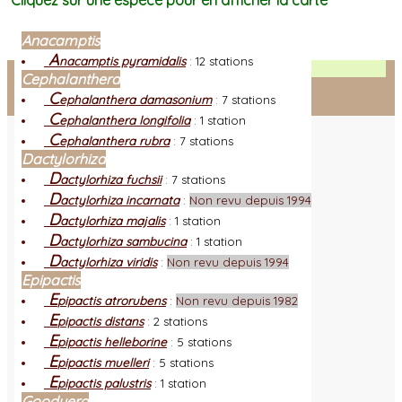
Cliquez sur une espèce pour en afficher la carte
Anacamptis
A
nacamptis pyramidalis
:
12 stations
Facebook
Cephalanthera
C
ephalanthera damasonium
:
7 stations
Connexion adhérent
C
ephalanthera longifolia
:
1 station
C
ephalanthera rubra
:
7 stations
Dactylorhiza
D
actylorhiza fuchsii
:
7 stations
D
actylorhiza incarnata
:
Non revu depuis 1994
D
actylorhiza majalis
:
1 station
D
actylorhiza sambucina
:
1 station
D
actylorhiza viridis
:
Non revu depuis 1994
Epipactis
E
pipactis atrorubens
:
Non revu depuis 1982
E
pipactis distans
:
2 stations
E
pipactis helleborine
:
5 stations
E
pipactis muelleri
:
5 stations
E
pipactis palustris
:
1 station
Goodyera