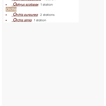
O
phrys scolopax
:
1 station
Orchis
O
rchis purpurea
:
2 stations
O
rchis simia
:
1 station