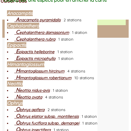
observées
Cliquez sur une espèce pour en afficher la carte
Anacamptis
A
nacamptis pyramidalis
:
2 stations
Facebook
Cephalanthera
C
ephalanthera damasonium
:
1 station
Connexion adhérent
C
ephalanthera rubra
:
1 station
Epipactis
E
pipactis helleborine
:
1 station
E
pipactis microphylla
:
1 station
Himantoglossum
H
imantoglossum hircinum
:
4 stations
H
imantoglossum robertianum
:
10 stations
Neottia
N
eottia nidus-avis
:
1 station
N
eottia ovata
:
4 stations
Ophrys
O
phrys apifera
:
2 stations
O
phrys elatior
subsp.
montiliensis
:
1 station
O
phrys fuciflora
subsp.
demangei
:
1 station
O
phrys insectifera
:
1 station