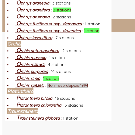
O
L
phrys araneola
:
3 stations
es nouveautés
Quoi de neuf ?
O
A
utres sites
Liens orchidophiles
phrys aranifera
:
2 stations
R
O
éalisation du site
(Auteurs et photos)
phrys drumana
:
2 stations
O
phrys fuciflora
subsp.
demangei
:
1 station
Connexion adhérent
O
phrys fuciflora
subsp.
druentica
:
1 station
O
phrys insectifera
:
7 stations
Orchis
O
rchis anthropophora
:
2 stations
O
rchis mascula
:
1 station
O
rchis militaris
:
4 stations
O
rchis purpurea
:
14 stations
O
rchis simia
:
1 station
O
rchis spitzelii
:
Non revu depuis 1994
Platanthera
P
latanthera bifolia
:
16 stations
P
latanthera chlorantha
:
5 stations
Traunsteinera
T
raunsteinera globosa
:
1 station