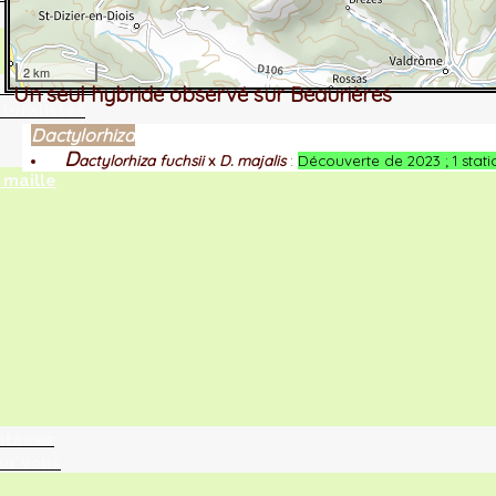
2 km
tographie ?
Un seul hybride observé sur Beaurières
turalistes
Dactylorhiza
D
actylorhiza fuchsii
x
D. majalis
:
Découverte de 2023 ; 1 stati
maille
ntaires
ur vous