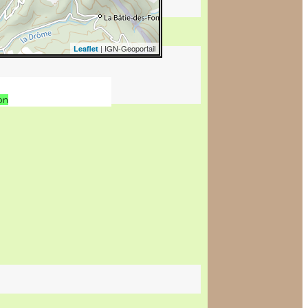
| IGN-Geoportail
Leaflet
on