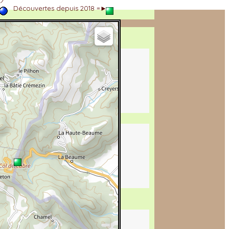
►
Découvertes depuis 2018 =►