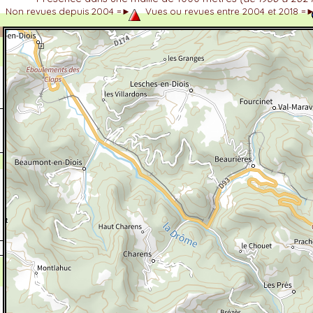
Non revues depuis 2004 =►
Vues ou revues entre 2004 et 2018 =
dhérent
-Alpes
 et cotations UICN)
ulticritères
ent