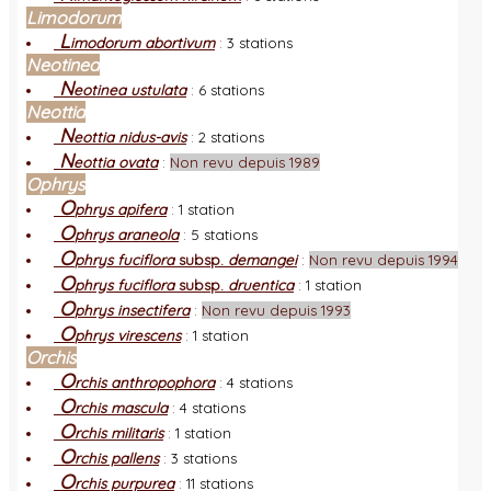
Limodorum
L
imodorum abortivum
:
3 stations
Neotinea
N
eotinea ustulata
:
6 stations
Neottia
N
eottia nidus-avis
:
2 stations
N
eottia ovata
:
Non revu depuis 1989
Ophrys
O
phrys apifera
:
1 station
O
phrys araneola
:
5 stations
O
phrys fuciflora
subsp.
demangei
:
Non revu depuis 1994
O
phrys fuciflora
subsp.
druentica
:
1 station
O
phrys insectifera
:
Non revu depuis 1993
O
phrys virescens
:
1 station
Orchis
O
rchis anthropophora
:
4 stations
O
rchis mascula
:
4 stations
O
rchis militaris
:
1 station
O
rchis pallens
:
3 stations
O
rchis purpurea
:
11 stations