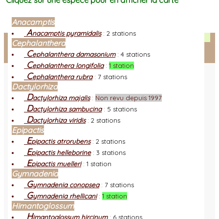
Cliquez sur une espèce pour en afficher la carte
Anacamptis
A
nacamptis pyramidalis
:
2 stations
Facebook
Cephalanthera
C
ephalanthera damasonium
:
4 stations
Connexion adhérent
C
ephalanthera longifolia
:
1 station
C
ephalanthera rubra
:
7 stations
Dactylorhiza
D
actylorhiza majalis
:
Non revu depuis 1997
D
actylorhiza sambucina
:
5 stations
D
actylorhiza viridis
:
2 stations
Epipactis
E
pipactis atrorubens
:
2 stations
E
pipactis helleborine
:
3 stations
E
pipactis muelleri
:
1 station
Gymnadenia
G
ymnadenia conopsea
:
7 stations
G
ymnadenia rhellicani
:
1 station
Himantoglossum
H
imantoglossum hircinum
:
6 stations