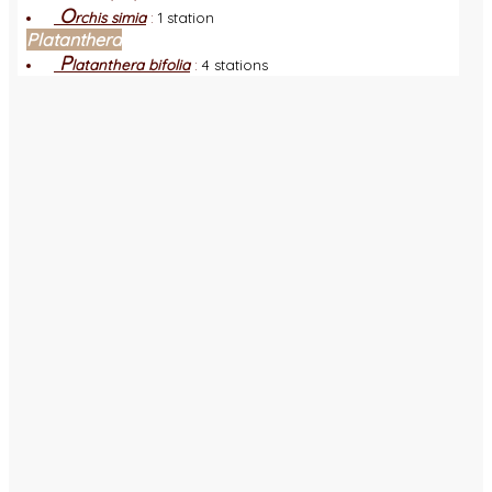
O
rchis simia
:
1 station
Platanthera
P
latanthera bifolia
:
4 stations