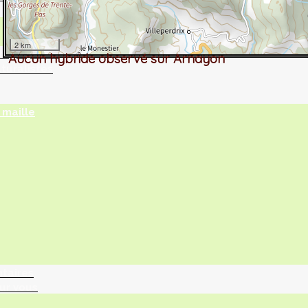
2 km
tographie ?
Aucun hybride observé sur Arnayon
turalistes
maille
ntaires
ur vous