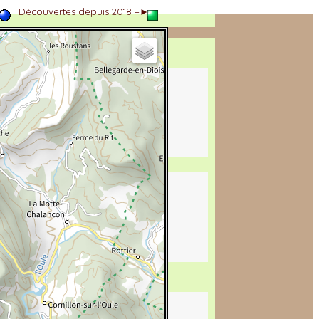
►
Découvertes depuis 2018 =►