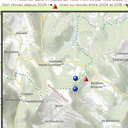
Non revues depuis 2004 =►
Vues ou revues entre 2004 et 2018 =
dhérent
-Alpes
 et cotations UICN)
ulticritères
ent