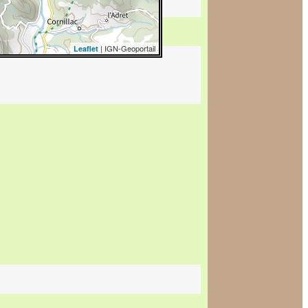
| IGN-Geoportail
Leaflet