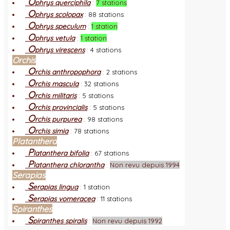
O
phrys querciphila
:
7 stations
O
phrys scolopax
:
88 stations
O
phrys speculum
:
1 station
O
phrys vetula
:
1 station
O
phrys virescens
:
4 stations
Orchis
O
rchis anthropophora
:
2 stations
O
rchis mascula
:
32 stations
O
rchis militaris
:
5 stations
O
rchis provincialis
:
5 stations
O
rchis purpurea
:
98 stations
O
rchis simia
:
78 stations
Platanthera
P
latanthera bifolia
:
67 stations
P
latanthera chlorantha
:
Non revu depuis 1994
Serapias
S
erapias lingua
:
1 station
S
erapias vomeracea
:
11 stations
Spiranthes
S
piranthes spiralis
:
Non revu depuis 1992