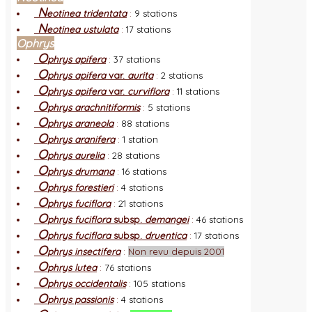
N
eotinea tridentata
:
9 stations
N
eotinea ustulata
:
17 stations
Ophrys
O
phrys apifera
:
37 stations
O
phrys apifera
var.
aurita
:
2 stations
O
phrys apifera
var.
curviflora
:
11 stations
O
phrys arachnitiformis
:
5 stations
O
phrys araneola
:
88 stations
O
phrys aranifera
:
1 station
O
phrys aurelia
:
28 stations
O
phrys drumana
:
16 stations
O
phrys forestieri
:
4 stations
O
phrys fuciflora
:
21 stations
O
phrys fuciflora
subsp.
demangei
:
46 stations
O
phrys fuciflora
subsp.
druentica
:
17 stations
O
phrys insectifera
:
Non revu depuis 2001
O
phrys lutea
:
76 stations
O
phrys occidentalis
:
105 stations
O
phrys passionis
:
4 stations