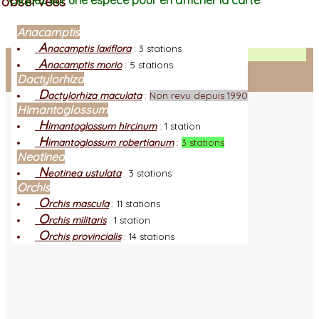
observées
Cliquez sur une espèce pour en afficher la carte
Anacamptis
A
nacamptis laxiflora
:
3 stations
Facebook
A
nacamptis morio
:
5 stations
Dactylorhiza
Connexion adhérent
D
actylorhiza maculata
:
Non revu depuis 1990
Himantoglossum
H
imantoglossum hircinum
:
1 station
H
imantoglossum robertianum
:
3 stations
Neotinea
N
eotinea ustulata
:
3 stations
Orchis
O
rchis mascula
:
11 stations
O
rchis militaris
:
1 station
O
rchis provincialis
:
14 stations