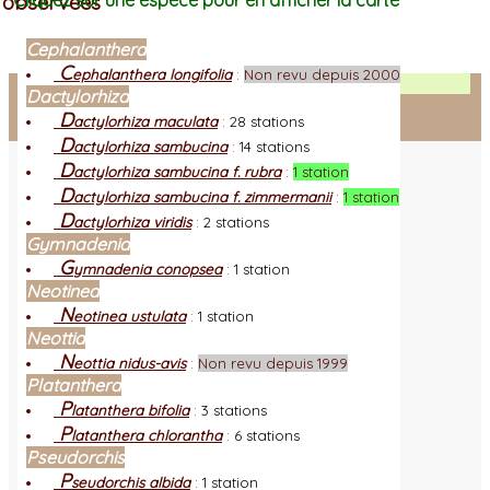
observées
Cliquez sur une espèce pour en afficher la carte
Cephalanthera
C
ephalanthera longifolia
:
Non revu depuis 2000
Facebook
Dactylorhiza
D
actylorhiza maculata
:
28 stations
Connexion adhérent
D
actylorhiza sambucina
:
14 stations
D
actylorhiza sambucina f. rubra
:
1 station
D
actylorhiza sambucina f. zimmermanii
:
1 station
D
actylorhiza viridis
:
2 stations
Gymnadenia
G
ymnadenia conopsea
:
1 station
Neotinea
N
eotinea ustulata
:
1 station
Neottia
N
eottia nidus-avis
:
Non revu depuis 1999
Platanthera
P
latanthera bifolia
:
3 stations
P
latanthera chlorantha
:
6 stations
Pseudorchis
P
seudorchis albida
:
1 station